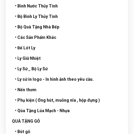
• Bình Nước Thủy Tinh
• Bộ Bình Ly Thủy Tinh
• Bộ Quà Tặng Nhà Bếp
• Các Sản Phẩm Khác
• Đế Lót Ly
• Ly Giữ Nhiệt
• Ly Sứ _ Bộ Ly Sứ
• Ly sứ in logo - In hình ảnh theo yêu cầu.
• Nến thơm
• Phụ kiện ( Ống hút, muỗng nĩa , hộp đựng )
• Qùa Tặng Lúa Mạch - Nhựa
QUÀ TẶNG GỖ
• Bút gỗ