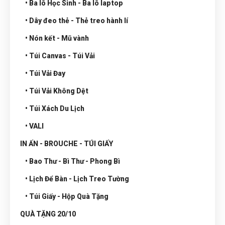
• Ba lô Học Sinh - Ba lô laptop
• Dây đeo thẻ - Thẻ treo hành lí
• Nón kết - Mũ vành
• Túi Canvas - Túi Vải
• Túi Vải Đay
• Túi Vải Không Dệt
• Túi Xách Du Lịch
• VALI
IN ẤN - BROUCHE - TÚI GIẤY
• Bao Thư - Bì Thư - Phong Bì
• Lịch Để Bàn - Lịch Treo Tường
• Túi Giấy - Hộp Quà Tặng
QUÀ TẶNG 20/10