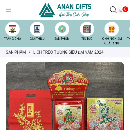
0
TRANG CHỦ
GIỚI THIỆU
SẢN PHẨM
TIN TỨC
KINH NGHIỆM
T
QUÀ TẶNG
SẢN PHẨM
/
LỊCH TREO TƯỜNG SIÊU ĐẠI NĂM 2024