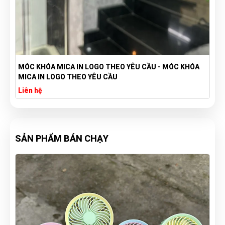
MICA IN LOGO THEO YÊU CẦU - MÓC KHÓA
SET BỘ VALI 3 C
OGO THEO YÊU CẦU
1,390,000đ
SẢN PHẨM BÁN CHẠY