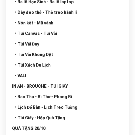
• Ba lô Học Sinh - Ba lô laptop
• Dây đeo thẻ - Thẻ treo hành lí
• Nón kết - Mũ vành
• Túi Canvas - Túi Vải
• Túi Vải Đay
• Túi Vải Không Dệt
• Túi Xách Du Lịch
• VALI
IN ẤN - BROUCHE - TÚI GIẤY
• Bao Thư - Bì Thư - Phong Bì
• Lịch Để Bàn - Lịch Treo Tường
• Túi Giấy - Hộp Quà Tặng
QUÀ TẶNG 20/10