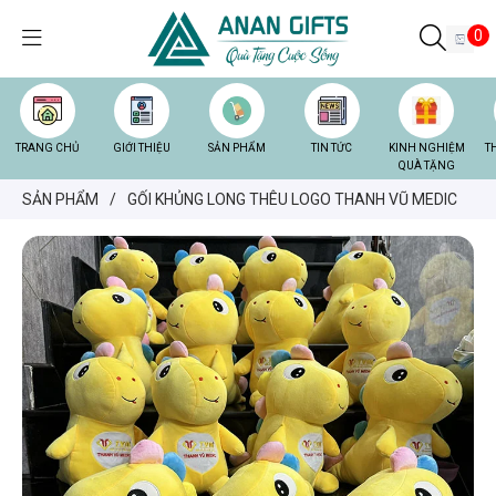
0
TRANG CHỦ
GIỚI THIỆU
SẢN PHẨM
TIN TỨC
KINH NGHIỆM
T
QUÀ TẶNG
SẢN PHẨM
/
GỐI KHỦNG LONG THÊU LOGO THANH VŨ MEDIC