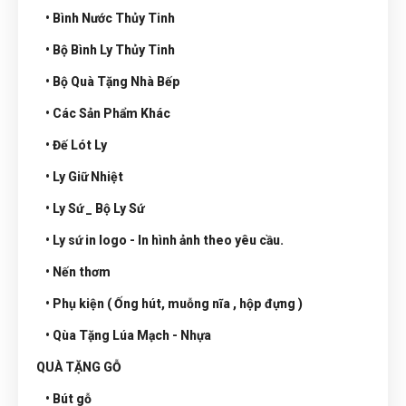
• Bình Nước Thủy Tinh
• Bộ Bình Ly Thủy Tinh
• Bộ Quà Tặng Nhà Bếp
• Các Sản Phẩm Khác
• Đế Lót Ly
• Ly Giữ Nhiệt
• Ly Sứ _ Bộ Ly Sứ
• Ly sứ in logo - In hình ảnh theo yêu cầu.
• Nến thơm
• Phụ kiện ( Ống hút, muỗng nĩa , hộp đựng )
• Qùa Tặng Lúa Mạch - Nhựa
QUÀ TẶNG GỖ
• Bút gỗ