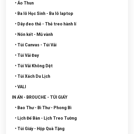
• Áo Thun
• Ba lô Học Sinh - Ba lô laptop
• Dây đeo thẻ - Thẻ treo hành lí
• Nón kết - Mũ vành
• Túi Canvas - Túi Vải
• Túi Vải Đay
• Túi Vải Không Dệt
• Túi Xách Du Lịch
• VALI
IN ẤN - BROUCHE - TÚI GIẤY
• Bao Thư - Bì Thư - Phong Bì
• Lịch Để Bàn - Lịch Treo Tường
• Túi Giấy - Hộp Quà Tặng