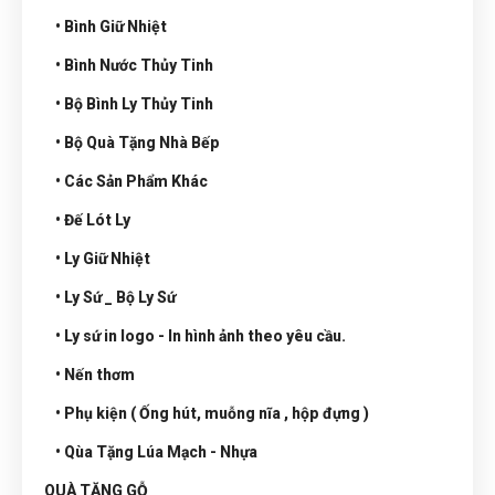
• Bình Giữ Nhiệt
• Bình Nước Thủy Tinh
• Bộ Bình Ly Thủy Tinh
• Bộ Quà Tặng Nhà Bếp
• Các Sản Phẩm Khác
• Đế Lót Ly
• Ly Giữ Nhiệt
• Ly Sứ _ Bộ Ly Sứ
• Ly sứ in logo - In hình ảnh theo yêu cầu.
• Nến thơm
• Phụ kiện ( Ống hút, muỗng nĩa , hộp đựng )
• Qùa Tặng Lúa Mạch - Nhựa
QUÀ TẶNG GỖ