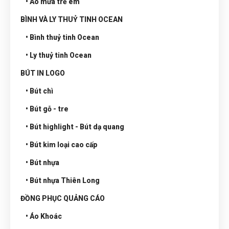
• Áo mưa trẻ em
BÌNH VÀ LY THUỶ TINH OCEAN
• Bình thuỷ tinh Ocean
• Ly thuỷ tinh Ocean
BÚT IN LOGO
• Bút chì
• Bút gỗ - tre
• Bút highlight - Bút dạ quang
• Bút kim loại cao cấp
• Bút nhựa
• Bút nhựa Thiên Long
ĐỒNG PHỤC QUẢNG CÁO
• Áo Khoác