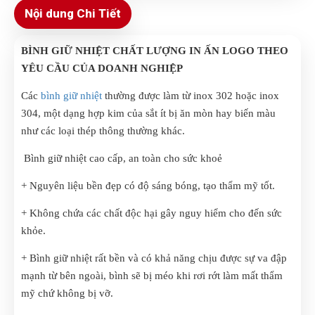
Nội dung Chi Tiết
BÌNH GIỮ NHIỆT CHẤT LƯỢNG IN ẤN LOGO THEO
YÊU CẦU CỦA DOANH NGHIỆP
Các
bình giữ nhiệt
thường được làm từ inox 302 hoặc inox
304, một dạng hợp kim của sắt ít bị ăn mòn hay biến màu
như các loại thép thông thường khác.
Bình giữ nhiệt cao cấp, an toàn cho sức khoẻ
+ Nguyên liệu bền đẹp có độ sáng bóng, tạo thẩm mỹ tốt.
+ Không chứa các chất độc hại gây nguy hiểm cho đến sức
khỏe.
+ Bình giữ nhiệt rất bền và có khả năng chịu được sự va đập
mạnh từ bên ngoài, bình sẽ bị méo khi rơi rớt làm mất thẩm
mỹ chứ không bị vỡ.