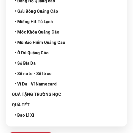
• Đồng Hồ Quảng cáo
• Gấu Bông Quảng Cáo
• Miếng Hít Tủ Lạnh
• Móc Khóa Quảng Cáo
• Mũ Bảo Hiểm Quảng Cáo
• Ô Dù Quảng Cáo
• Sổ Bìa Da
• Sổ note - Sổ lò xo
• Ví Da - Ví Namecard
QUÀ TẶNG TRƯỜNG HỌC
QUÀ TẾT
• Bao Lì Xì