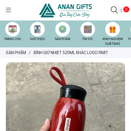
0
TRANG CHỦ
GIỚI THIỆU
SẢN PHẨM
TIN TỨC
KINH NGHIỆM
T
QUÀ TẶNG
SẢN PHẨM
/
BÌNH GIỮ NHIỆT 520ML KHẮC LOGO RMIT