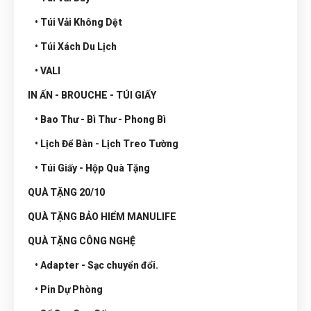
• Túi Vải Không Dệt
• Túi Xách Du Lịch
• VALI
IN ẤN - BROUCHE - TÚI GIẤY
• Bao Thư - Bì Thư - Phong Bì
• Lịch Để Bàn - Lịch Treo Tường
• Túi Giấy - Hộp Quà Tặng
QUÀ TẶNG 20/10
QUÀ TẶNG BẢO HIỂM MANULIFE
QUÀ TẶNG CÔNG NGHỆ
• Adapter - Sạc chuyển đổi.
• Pin Dự Phòng