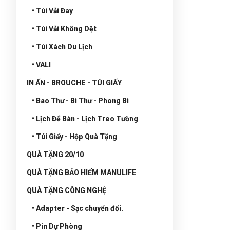
• Túi Vải Đay
• Túi Vải Không Dệt
• Túi Xách Du Lịch
• VALI
IN ẤN - BROUCHE - TÚI GIẤY
• Bao Thư - Bì Thư - Phong Bì
• Lịch Để Bàn - Lịch Treo Tường
• Túi Giấy - Hộp Quà Tặng
QUÀ TẶNG 20/10
QUÀ TẶNG BẢO HIỂM MANULIFE
QUÀ TẶNG CÔNG NGHỆ
• Adapter - Sạc chuyển đổi.
• Pin Dự Phòng