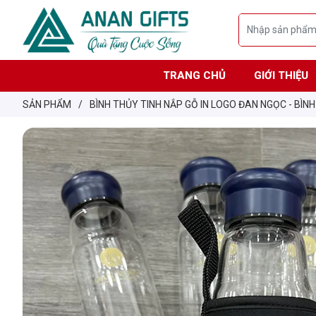
TRANG CHỦ
GIỚI THIỆU
SẢN PHẨM
/
BÌNH THỦY TINH NẮP GỖ IN LOGO ĐAN NGỌC - BÌN