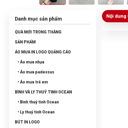
Nội dung 
Danh mục sản phẩm
QUÀ MỚI TRONG THÁNG
SẢN PHẨM
ÁO MƯA IN LOGO QUẢNG CÁO
• Áo mưa nhựa
• Áo mưa padessus
• Áo mưa trẻ em
BÌNH VÀ LY THUỶ TINH OCEAN
• Bình thuỷ tinh Ocean
• Ly thuỷ tinh Ocean
BÚT IN LOGO