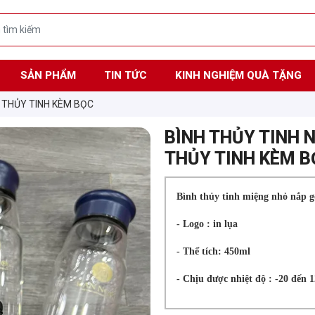
SẢN PHẨM
TIN TỨC
KINH NGHIỆM QUÀ TẶNG
H THỦY TINH KÈM BỌC
BÌNH THỦY TINH N
THỦY TINH KÈM B
Bình thủy tinh miệng nhỏ nắp g
- Logo : in lụa
- Thể tích: 450ml
- Chịu được nhiệt độ : -20 đến 