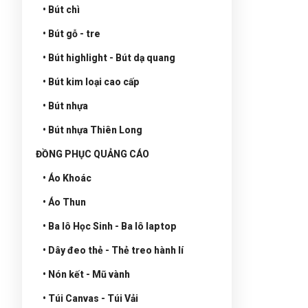
• Bút chì
• Bút gỗ - tre
• Bút highlight - Bút dạ quang
• Bút kim loại cao cấp
• Bút nhựa
• Bút nhựa Thiên Long
ĐỒNG PHỤC QUẢNG CÁO
• Áo Khoác
• Áo Thun
• Ba lô Học Sinh - Ba lô laptop
• Dây đeo thẻ - Thẻ treo hành lí
• Nón kết - Mũ vành
• Túi Canvas - Túi Vải