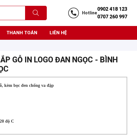
0902 418 123
Hotline
0707 260 997
THANH TOÁN
LIÊN HỆ
ẮP GỖ IN LOGO ĐAN NGỌC - BÌNH
ỌC
ỗ, kèm bọc đen chống va đập
120 độ C