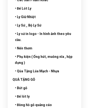
• Đế Lót Ly
• Ly Giữ Nhiệt
• Ly Sứ _ Bộ Ly Sứ
• Ly sứ in logo - In hình ảnh theo yêu
cầu.
• Nến thơm
• Phụ kiện ( Ống hút, muỗng nĩa , hộp
đựng )
• Qùa Tặng Lúa Mạch - Nhựa
QUÀ TẶNG GỖ
• Bút gỗ
• Đế lót ly
• Đồng hồ gỗ quảng cáo