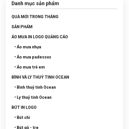
Danh mục sản phẩm
QUÀ MỚI TRONG THÁNG
SẢN PHẨM
ÁO MƯA IN LOGO QUẢNG CÁO
• Áo mưa nhựa
• Áo mưa padessus
• Áo mưa trẻ em
BÌNH VÀ LY THUỶ TINH OCEAN
• Bình thuỷ tinh Ocean
• Ly thuỷ tinh Ocean
BÚT IN LOGO
• Bút chì
• Bút gỗ - tre