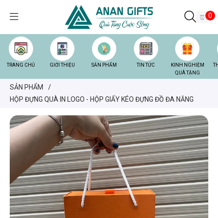
0
TRANG CHỦ
GIỚI THIỆU
SẢN PHẨM
TIN TỨC
KINH NGHIỆM
T
QUÀ TẶNG
SẢN PHẨM
/
HỘP ĐỰNG QUÀ IN LOGO - HỘP GIẤY KÉO ĐỰNG ĐỒ ĐA NĂNG