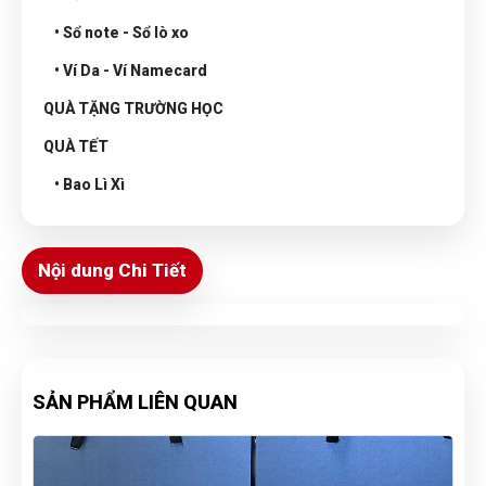
• Sổ note - Sổ lò xo
• Ví Da - Ví Namecard
QUÀ TẶNG TRƯỜNG HỌC
QUÀ TẾT
• Bao Lì Xì
Nội dung Chi Tiết
SẢN PHẨM LIÊN QUAN