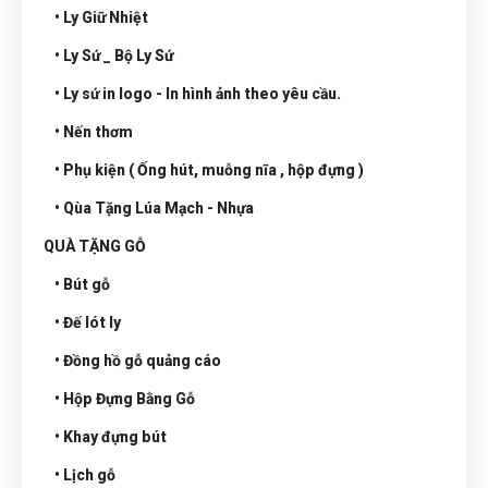
• Ly Giữ Nhiệt
• Ly Sứ _ Bộ Ly Sứ
• Ly sứ in logo - In hình ảnh theo yêu cầu.
• Nến thơm
• Phụ kiện ( Ống hút, muỗng nĩa , hộp đựng )
• Qùa Tặng Lúa Mạch - Nhựa
QUÀ TẶNG GỖ
• Bút gỗ
• Đế lót ly
• Đồng hồ gỗ quảng cáo
• Hộp Đựng Bằng Gỗ
• Khay đựng bút
• Lịch gỗ