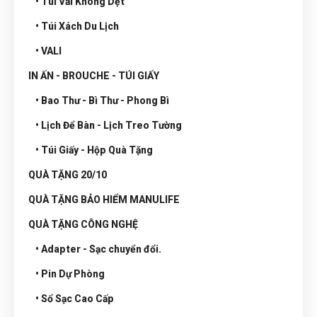
• Túi Vải Không Dệt
• Túi Xách Du Lịch
• VALI
IN ẤN - BROUCHE - TÚI GIẤY
• Bao Thư - Bì Thư - Phong Bì
• Lịch Để Bàn - Lịch Treo Tường
• Túi Giấy - Hộp Quà Tặng
QUÀ TẶNG 20/10
QUÀ TẶNG BẢO HIỂM MANULIFE
QUÀ TẶNG CÔNG NGHỆ
• Adapter - Sạc chuyển đổi.
• Pin Dự Phòng
• Sổ Sạc Cao Cấp