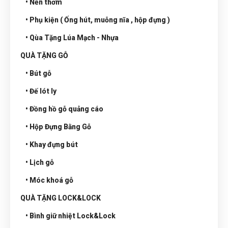
• Nến thơm
• Phụ kiện ( Ống hút, muỗng nĩa , hộp đựng )
• Qùa Tặng Lúa Mạch - Nhựa
QUÀ TẶNG GỖ
• Bút gỗ
• Đế lót ly
• Đồng hồ gỗ quảng cáo
• Hộp Đựng Bằng Gỗ
• Khay đựng bút
• Lịch gỗ
• Móc khoá gỗ
QUÀ TẶNG LOCK&LOCK
• Bình giữ nhiệt Lock&Lock