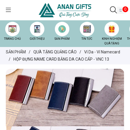
0
TRANG CHỦ
GIỚI THIỆU
SẢN PHẨM
TIN TỨC
KINH NGHIỆM
T
QUÀ TẶNG
SẢN PHẨM
/
QUÀ TẶNG QUẢNG CÁO
/
Ví Da - Ví Namecard
/
HỘP ĐỰNG NAME CARD BẰNG DA CAO CẤP - VNC 13