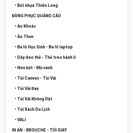
• Bút nhựa Thiên Long
ĐỒNG PHỤC QUẢNG CÁO
• Áo Khoác
• Áo Thun
• Ba lô Học Sinh - Ba lô laptop
• Dây đeo thẻ - Thẻ treo hành lí
• Nón kết - Mũ vành
• Túi Canvas - Túi Vải
• Túi Vải Đay
• Túi Vải Không Dệt
• Túi Xách Du Lịch
• VALI
IN ẤN - BROUCHE - TÚI GIẤY