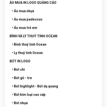
ÁO MƯA IN LOGO QUẢNG CÁO
• Áo mưa nhựa
• Áo mưa padessus
• Áo mưa trẻ em
BÌNH VÀ LY THUỶ TINH OCEAN
• Bình thuỷ tinh Ocean
• Ly thuỷ tinh Ocean
BÚT IN LOGO
• Bút chì
• Bút gỗ - tre
• Bút highlight - Bút dạ quang
• Bút kim loại cao cấp
• Bút nhựa