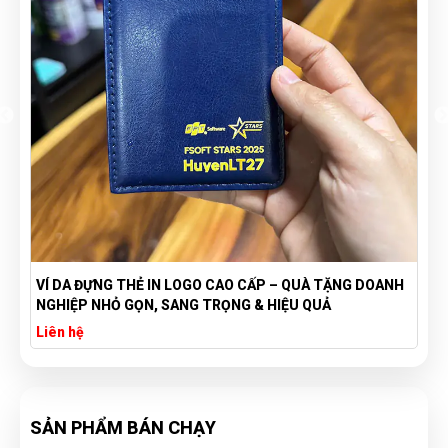
VÍ DA ĐỰNG THẺ IN LOGO CAO CẤP – QUÀ TẶNG DOANH
NGHIỆP NHỎ GỌN, SANG TRỌNG & HIỆU QUẢ
Liên hệ
SẢN PHẨM BÁN CHẠY