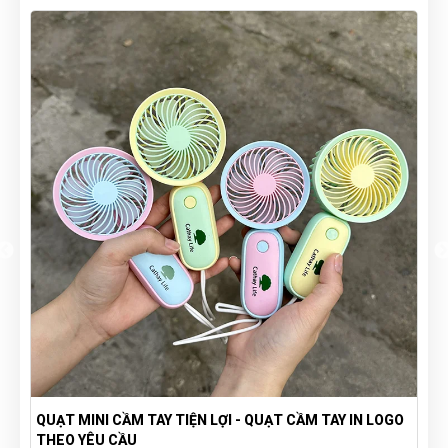
QUẠT MINI CẦM TAY TIỆN LỢI - QUẠT CẦM TAY IN LOGO
THEO YÊU CẦU