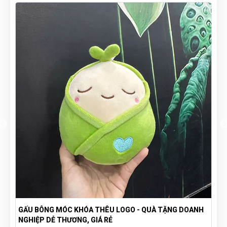
GẤU BÔNG MÓC KHÓA THÊU LOGO - QUÀ TẶNG DOANH
NGHIỆP DỄ THƯƠNG, GIÁ RẺ