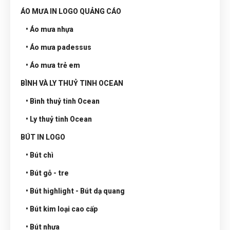
ÁO MƯA IN LOGO QUẢNG CÁO
• Áo mưa nhựa
• Áo mưa padessus
• Áo mưa trẻ em
BÌNH VÀ LY THUỶ TINH OCEAN
• Bình thuỷ tinh Ocean
• Ly thuỷ tinh Ocean
BÚT IN LOGO
• Bút chì
• Bút gỗ - tre
• Bút highlight - Bút dạ quang
• Bút kim loại cao cấp
• Bút nhựa