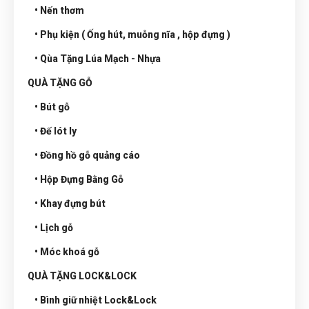
• Nến thơm
• Phụ kiện ( Ống hút, muỗng nĩa , hộp đựng )
• Qùa Tặng Lúa Mạch - Nhựa
QUÀ TẶNG GỖ
• Bút gỗ
• Đế lót ly
• Đồng hồ gỗ quảng cáo
• Hộp Đựng Bằng Gỗ
• Khay đựng bút
• Lịch gỗ
• Móc khoá gỗ
QUÀ TẶNG LOCK&LOCK
• Bình giữ nhiệt Lock&Lock