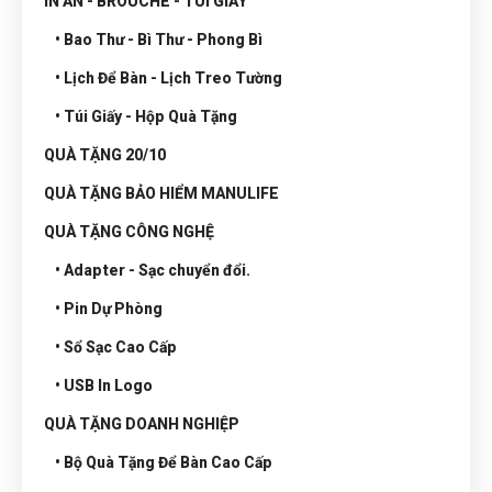
IN ẤN - BROUCHE - TÚI GIẤY
• Bao Thư - Bì Thư - Phong Bì
• Lịch Để Bàn - Lịch Treo Tường
• Túi Giấy - Hộp Quà Tặng
QUÀ TẶNG 20/10
QUÀ TẶNG BẢO HIỂM MANULIFE
QUÀ TẶNG CÔNG NGHỆ
• Adapter - Sạc chuyển đổi.
• Pin Dự Phòng
• Sổ Sạc Cao Cấp
• USB In Logo
QUÀ TẶNG DOANH NGHIỆP
• Bộ Quà Tặng Để Bàn Cao Cấp