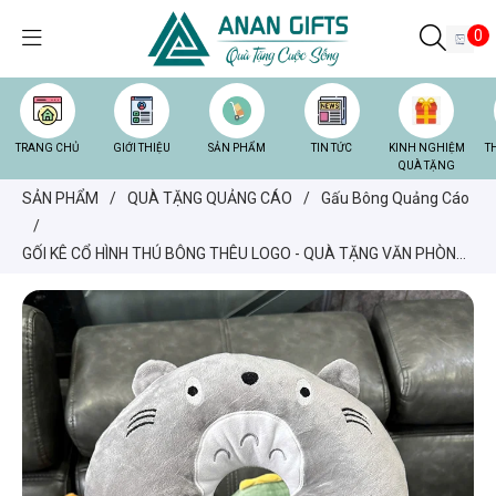
0
TRANG CHỦ
GIỚI THIỆU
SẢN PHẨM
TIN TỨC
KINH NGHIỆM
T
QUÀ TẶNG
SẢN PHẨM
/
QUÀ TẶNG QUẢNG CÁO
/
Gấu Bông Quảng Cáo
/
GỐI KÊ CỔ HÌNH THÚ BÔNG THÊU LOGO - QUÀ TẶNG VĂN PHÒNG,
DU LỊCH CAO CẤP