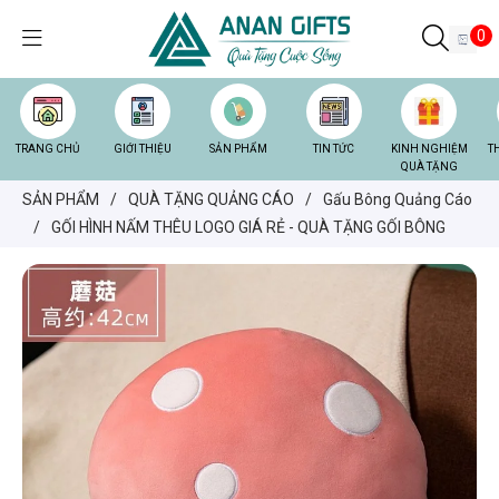
0
TRANG CHỦ
GIỚI THIỆU
SẢN PHẨM
TIN TỨC
KINH NGHIỆM
T
QUÀ TẶNG
SẢN PHẨM
/
QUÀ TẶNG QUẢNG CÁO
/
Gấu Bông Quảng Cáo
/
GỐI HÌNH NẤM THÊU LOGO GIÁ RẺ - QUÀ TẶNG GỐI BÔNG