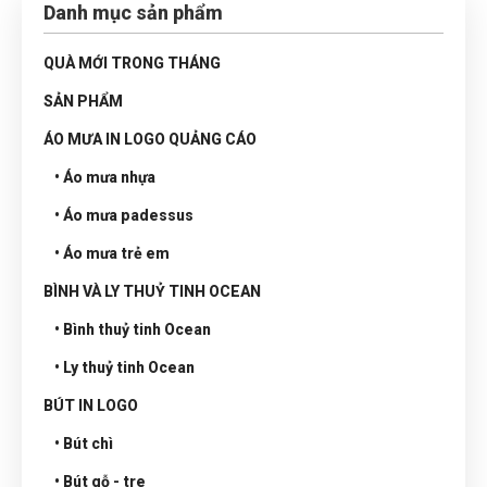
Danh mục sản phẩm
QUÀ MỚI TRONG THÁNG
SẢN PHẨM
ÁO MƯA IN LOGO QUẢNG CÁO
• Áo mưa nhựa
• Áo mưa padessus
• Áo mưa trẻ em
BÌNH VÀ LY THUỶ TINH OCEAN
• Bình thuỷ tinh Ocean
• Ly thuỷ tinh Ocean
BÚT IN LOGO
• Bút chì
• Bút gỗ - tre