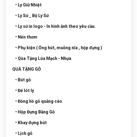
• Ly Giữ Nhiệt
• Ly Sứ _ Bộ Ly Sứ
• Ly sứ in logo - In hình ảnh theo yêu cầu.
• Nến thơm
• Phụ kiện ( Ống hút, muỗng nĩa , hộp đựng )
• Qùa Tặng Lúa Mạch - Nhựa
QUÀ TẶNG GỖ
• Bút gỗ
• Đế lót ly
• Đồng hồ gỗ quảng cáo
• Hộp Đựng Bằng Gỗ
• Khay đựng bút
• Lịch gỗ