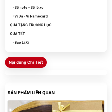
• Sổ note - Sổ lò xo
• Ví Da - Ví Namecard
QUÀ TẶNG TRƯỜNG HỌC
QUÀ TẾT
• Bao Lì Xì
Nội dung Chi Tiết
SẢN PHẨM LIÊN QUAN