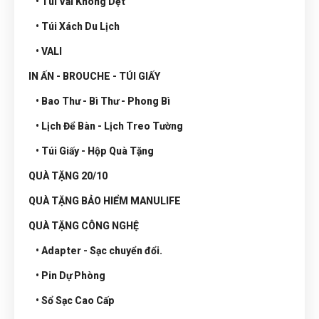
• Túi Vải Không Dệt
• Túi Xách Du Lịch
• VALI
IN ẤN - BROUCHE - TÚI GIẤY
• Bao Thư - Bì Thư - Phong Bì
• Lịch Để Bàn - Lịch Treo Tường
• Túi Giấy - Hộp Quà Tặng
QUÀ TẶNG 20/10
QUÀ TẶNG BẢO HIỂM MANULIFE
QUÀ TẶNG CÔNG NGHỆ
• Adapter - Sạc chuyển đổi.
• Pin Dự Phòng
• Sổ Sạc Cao Cấp