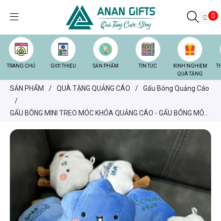
0
TRANG CHỦ
GIỚI THIỆU
SẢN PHẨM
TIN TỨC
KINH NGHIỆM
T
QUÀ TẶNG
SẢN PHẨM
/
QUÀ TẶNG QUẢNG CÁO
/
Gấu Bông Quảng Cáo
/
GẤU BÔNG MINI TREO MÓC KHÓA QUẢNG CÁO - GẤU BÔNG MÓC
KHÓA GIÁ RẺ