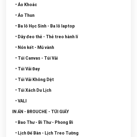
• Áo Khoác
• Áo Thun
• Ba lô Học Sinh - Ba lô laptop
• Dây đeo thẻ - Thẻ treo hành lí
• Nón kết - Mũ vành
• Túi Canvas - Túi Vải
• Túi Vải Đay
• Túi Vải Không Dệt
• Túi Xách Du Lịch
• VALI
IN ẤN - BROUCHE - TÚI GIẤY
• Bao Thư - Bì Thư - Phong Bì
• Lịch Để Bàn - Lịch Treo Tường