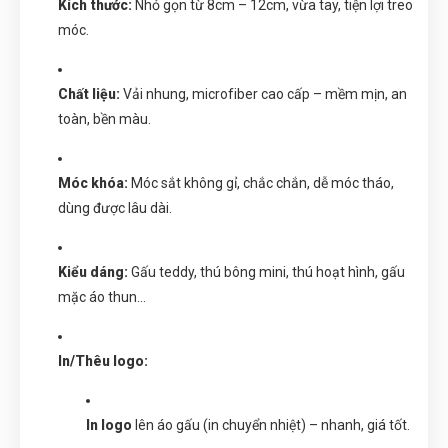
Kích thước:
Nhỏ gọn từ 8cm – 12cm, vừa tay, tiện lợi treo
móc.
Chất liệu:
Vải nhung, microfiber cao cấp – mềm mịn, an
toàn, bền màu.
Móc khóa:
Móc sắt không gỉ, chắc chắn, dễ móc tháo,
dùng được lâu dài.
Kiểu dáng:
Gấu teddy, thú bông mini, thú hoạt hình, gấu
mặc áo thun...
In/Thêu logo:
In logo
lên áo gấu (in chuyển nhiệt) – nhanh, giá tốt.