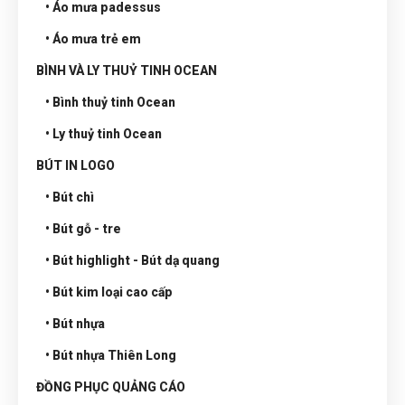
• Áo mưa padessus
• Áo mưa trẻ em
BÌNH VÀ LY THUỶ TINH OCEAN
• Bình thuỷ tinh Ocean
• Ly thuỷ tinh Ocean
BÚT IN LOGO
• Bút chì
• Bút gỗ - tre
• Bút highlight - Bút dạ quang
• Bút kim loại cao cấp
• Bút nhựa
• Bút nhựa Thiên Long
ĐỒNG PHỤC QUẢNG CÁO