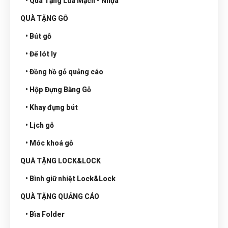
• Qùa Tặng Lúa Mạch - Nhựa
QUÀ TẶNG GỖ
• Bút gỗ
• Đế lót ly
• Đồng hồ gỗ quảng cáo
• Hộp Đựng Bằng Gỗ
• Khay đựng bút
• Lịch gỗ
• Móc khoá gỗ
QUÀ TẶNG LOCK&LOCK
• Bình giữ nhiệt Lock&Lock
QUÀ TẶNG QUẢNG CÁO
• Bìa Folder