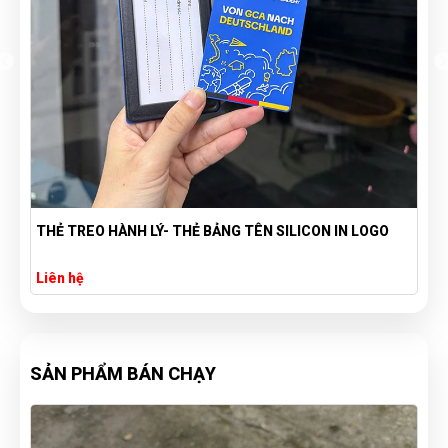
́
THẺ TREO HÀNH LÝ- THẺ BẢNG TÊN SILICON IN LOGO
Liên hệ
SẢN PHẨM BÁN CHẠY