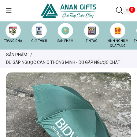
0
TRANG CHỦ
GIỚI THIỆU
SẢN PHẨM
TIN TỨC
KINH NGHIỆM
T
QUÀ TẶNG
SẢN PHẨM
/
DÙ GẤP NGƯỢC CÁN C THÔNG MINH - DÙ GẤP NGƯỢC CHẤT
LƯƠNG IN LOGO BIDV