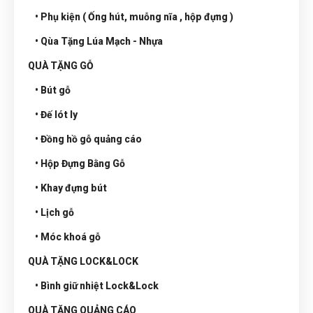
• Phụ kiện ( Ống hút, muỗng nĩa , hộp đựng )
• Qùa Tặng Lúa Mạch - Nhựa
QUÀ TẶNG GỖ
• Bút gỗ
• Đế lót ly
• Đồng hồ gỗ quảng cáo
• Hộp Đựng Bằng Gỗ
• Khay đựng bút
• Lịch gỗ
• Móc khoá gỗ
QUÀ TẶNG LOCK&LOCK
• Bình giữ nhiệt Lock&Lock
QUÀ TẶNG QUẢNG CÁO