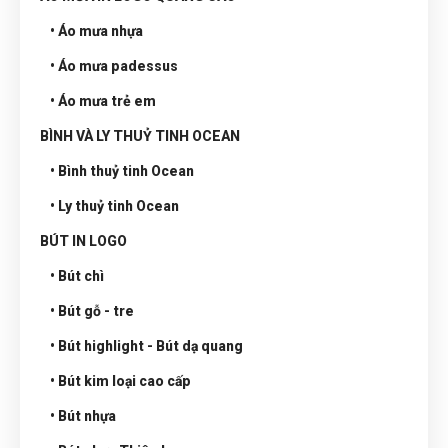
• Áo mưa nhựa
• Áo mưa padessus
• Áo mưa trẻ em
BÌNH VÀ LY THUỶ TINH OCEAN
• Bình thuỷ tinh Ocean
• Ly thuỷ tinh Ocean
BÚT IN LOGO
• Bút chì
• Bút gỗ - tre
• Bút highlight - Bút dạ quang
• Bút kim loại cao cấp
• Bút nhựa