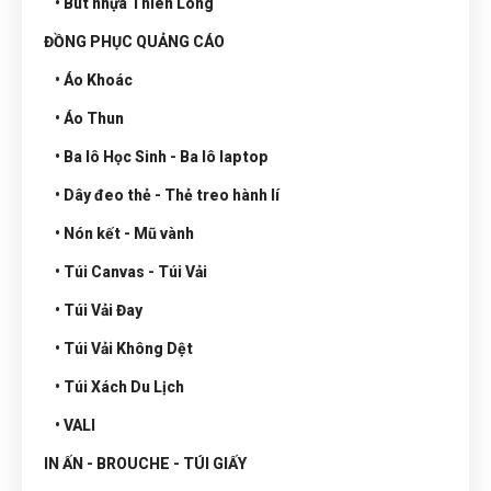
• Bút nhựa Thiên Long
ĐỒNG PHỤC QUẢNG CÁO
• Áo Khoác
• Áo Thun
• Ba lô Học Sinh - Ba lô laptop
• Dây đeo thẻ - Thẻ treo hành lí
• Nón kết - Mũ vành
• Túi Canvas - Túi Vải
• Túi Vải Đay
• Túi Vải Không Dệt
• Túi Xách Du Lịch
• VALI
IN ẤN - BROUCHE - TÚI GIẤY