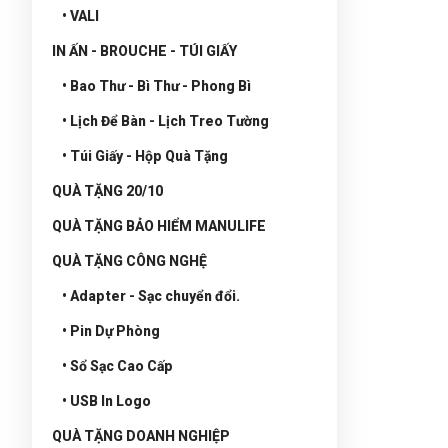
• VALI
IN ẤN - BROUCHE - TÚI GIẤY
• Bao Thư - Bì Thư - Phong Bì
• Lịch Để Bàn - Lịch Treo Tường
• Túi Giấy - Hộp Quà Tặng
QUÀ TẶNG 20/10
QUÀ TẶNG BẢO HIỂM MANULIFE
QUÀ TẶNG CÔNG NGHỆ
• Adapter - Sạc chuyển đổi.
• Pin Dự Phòng
• Sổ Sạc Cao Cấp
• USB In Logo
QUÀ TẶNG DOANH NGHIỆP