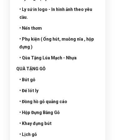
• Ly sứ in logo - In hình ảnh theo yêu
cầu.
• Nến thơm
• Phụ kiện ( Ống hút, muỗng nĩa , hộp
đựng )
• Qùa Tặng Lúa Mạch - Nhựa
QUÀ TẶNG GỖ
• Bút gỗ
• Đế lót ly
• Đồng hồ gỗ quảng cáo
• Hộp Đựng Bằng Gỗ
• Khay đựng bút
• Lịch gỗ