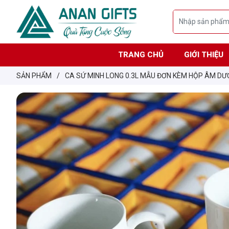
TRANG CHỦ
GIỚI THIỆU
SẢN PHẨM
/
CA SỨ MINH LONG 0.3L MẪU ĐƠN KÈM HỘP ÂM D