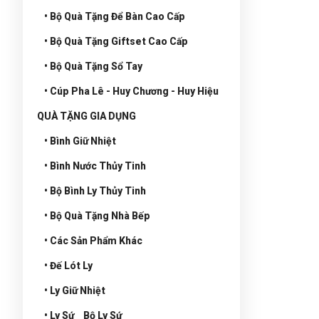
• Bộ Quà Tặng Để Bàn Cao Cấp
• Bộ Quà Tặng Giftset Cao Cấp
• Bộ Quà Tặng Sổ Tay
• Cúp Pha Lê - Huy Chương - Huy Hiệu
QUÀ TẶNG GIA DỤNG
• Bình Giữ Nhiệt
• Bình Nước Thủy Tinh
• Bộ Bình Ly Thủy Tinh
• Bộ Quà Tặng Nhà Bếp
• Các Sản Phẩm Khác
• Đế Lót Ly
• Ly Giữ Nhiệt
• Ly Sứ _ Bộ Ly Sứ