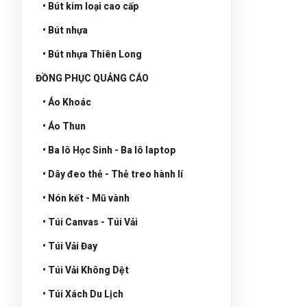
• Bút kim loại cao cấp
• Bút nhựa
• Bút nhựa Thiên Long
ĐỒNG PHỤC QUẢNG CÁO
• Áo Khoác
• Áo Thun
• Ba lô Học Sinh - Ba lô laptop
• Dây đeo thẻ - Thẻ treo hành lí
• Nón kết - Mũ vành
• Túi Canvas - Túi Vải
• Túi Vải Đay
• Túi Vải Không Dệt
• Túi Xách Du Lịch