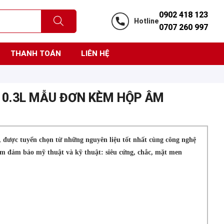
0902 418 123
Hotline
0707 260 997
THANH TOÁN
LIÊN HỆ
 0.3L MẪU ĐƠN KÈM HỘP ÂM
 được tuyển chọn từ những nguyên liệu tốt nhất cùng công nghệ
hẩm đảm bảo mỹ thuật và kỹ thuật: siêu cứng, chắc, mặt men