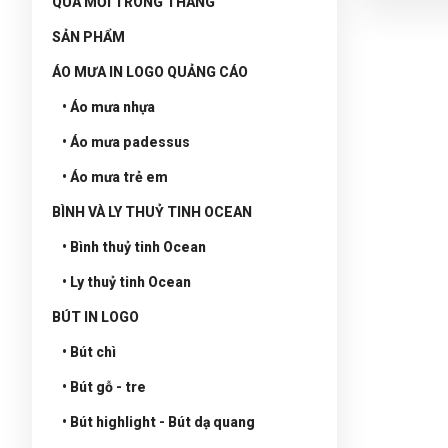
QUÀ MỚI TRONG THÁNG
SẢN PHẨM
ÁO MƯA IN LOGO QUẢNG CÁO
• Áo mưa nhựa
• Áo mưa padessus
• Áo mưa trẻ em
BÌNH VÀ LY THUỶ TINH OCEAN
• Bình thuỷ tinh Ocean
• Ly thuỷ tinh Ocean
BÚT IN LOGO
• Bút chì
• Bút gỗ - tre
• Bút highlight - Bút dạ quang