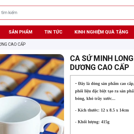
SẢN PHẨM
TIN TỨC
KINH NGHIỆM QUÀ TẶNG
ƯƠNG CAO CẤP
CA SỨ MINH LONG
DƯƠNG CAO CẤP
-
Đây là dòng sản phẩm cao cấp,
phối liệu đặc biệt tạo ra sản p
bóng, khó trầy xước...
- Kích thước: 12 x 8.5 x 14cm
- Khối lượng: 415g