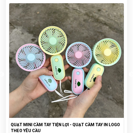
QUẠT MINI CẦM TAY TIỆN LỢI - QUẠT CẦM TAY IN LOGO
THEO YÊU CẦU