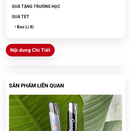
QUÀ TẶNG TRƯỜNG HỌC
QUÀ TẾT
• Bao Lì Xì
Nội dung Chi Tiết
SẢN PHẨM LIÊN QUAN