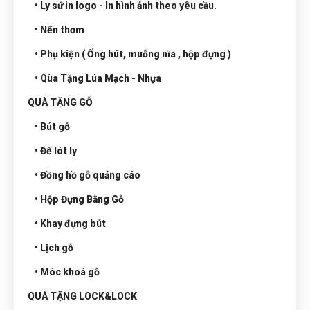
• Ly sứ in logo - In hình ảnh theo yêu cầu.
• Nến thơm
• Phụ kiện ( Ống hút, muỗng nĩa , hộp đựng )
• Qùa Tặng Lúa Mạch - Nhựa
QUÀ TẶNG GỖ
• Bút gỗ
• Đế lót ly
• Đồng hồ gỗ quảng cáo
• Hộp Đựng Bằng Gỗ
• Khay đựng bút
• Lịch gỗ
• Móc khoá gỗ
QUÀ TẶNG LOCK&LOCK