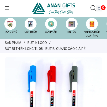
0
TRANG CHỦ
GIỚI THIỆU
SẢN PHẨM
TIN TỨC
KINH NGHIỆM
T
QUÀ TẶNG
SẢN PHẨM
/
BÚT IN LOGO
/
BÚT BI THIÊN LONG TL 08 - BÚT BI QUẢNG CÁO GIÁ RẺ