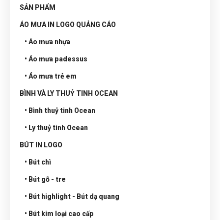
SẢN PHẨM
ÁO MƯA IN LOGO QUẢNG CÁO
• Áo mưa nhựa
• Áo mưa padessus
• Áo mưa trẻ em
BÌNH VÀ LY THUỶ TINH OCEAN
• Bình thuỷ tinh Ocean
• Ly thuỷ tinh Ocean
BÚT IN LOGO
• Bút chì
• Bút gỗ - tre
• Bút highlight - Bút dạ quang
• Bút kim loại cao cấp