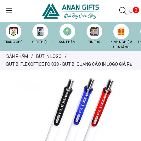
0
TRANG CHỦ
GIỚI THIỆU
SẢN PHẨM
TIN TỨC
KINH NGHIỆM
T
QUÀ TẶNG
SẢN PHẨM
/
BÚT IN LOGO
/
BÚT BI FLEXOFFICE FO 038 - BÚT BI QUẢNG CÁO IN LOGO GIÁ RẺ