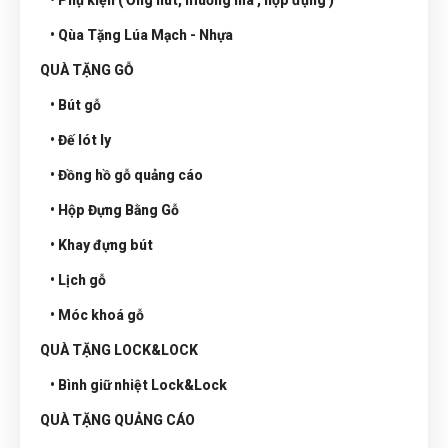
• Phụ kiện ( Ống hút, muỗng nĩa , hộp đựng )
• Qùa Tặng Lúa Mạch - Nhựa
QUÀ TẶNG GỖ
• Bút gỗ
• Đế lót ly
• Đồng hồ gỗ quảng cáo
• Hộp Đựng Bằng Gỗ
• Khay đựng bút
• Lịch gỗ
• Móc khoá gỗ
QUÀ TẶNG LOCK&LOCK
• Bình giữ nhiệt Lock&Lock
QUÀ TẶNG QUẢNG CÁO