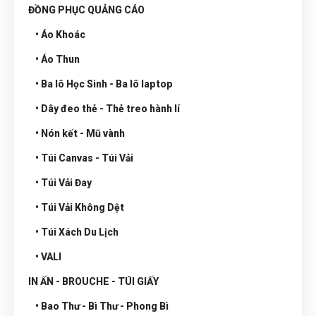
ĐỒNG PHỤC QUẢNG CÁO
• Áo Khoác
• Áo Thun
• Ba lô Học Sinh - Ba lô laptop
• Dây đeo thẻ - Thẻ treo hành lí
• Nón kết - Mũ vành
• Túi Canvas - Túi Vải
• Túi Vải Đay
• Túi Vải Không Dệt
• Túi Xách Du Lịch
• VALI
IN ẤN - BROUCHE - TÚI GIẤY
• Bao Thư - Bì Thư - Phong Bì