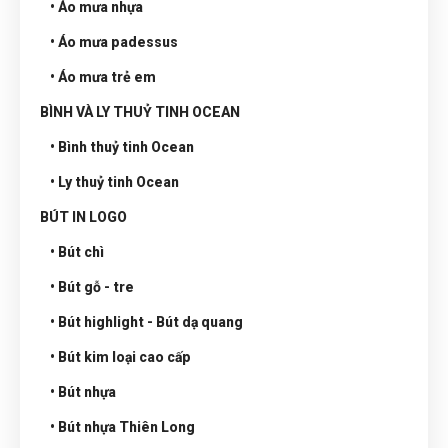
• Áo mưa nhựa
• Áo mưa padessus
• Áo mưa trẻ em
BÌNH VÀ LY THUỶ TINH OCEAN
• Bình thuỷ tinh Ocean
• Ly thuỷ tinh Ocean
BÚT IN LOGO
• Bút chì
• Bút gỗ - tre
• Bút highlight - Bút dạ quang
• Bút kim loại cao cấp
• Bút nhựa
• Bút nhựa Thiên Long