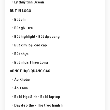
• Ly thuỷ tinh Ocean
BÚT IN LOGO
• Bút chì
• Bút gỗ - tre
• Bút highlight - Bút dạ quang
• Bút kim loại cao cấp
• Bút nhựa
• Bút nhựa Thiên Long
ĐỒNG PHỤC QUẢNG CÁO
• Áo Khoác
• Áo Thun
• Ba lô Học Sinh - Ba lô laptop
• Dây đeo thẻ - Thẻ treo hành lí