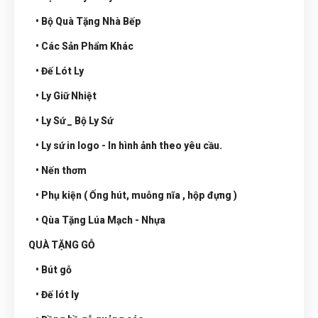
• Bộ Quà Tặng Nhà Bếp
• Các Sản Phẩm Khác
• Đế Lót Ly
• Ly Giữ Nhiệt
• Ly Sứ _ Bộ Ly Sứ
• Ly sứ in logo - In hình ảnh theo yêu cầu.
• Nến thơm
• Phụ kiện ( Ống hút, muỗng nĩa , hộp đựng )
• Qùa Tặng Lúa Mạch - Nhựa
QUÀ TẶNG GỖ
• Bút gỗ
• Đế lót ly