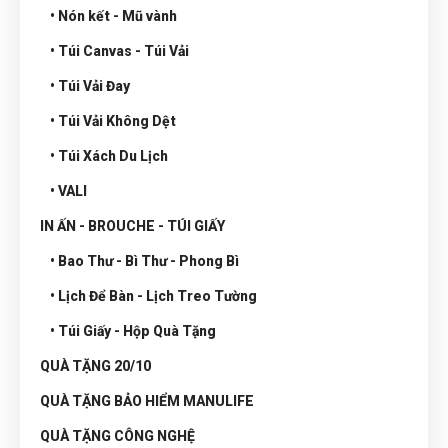
• Nón kết - Mũ vành
• Túi Canvas - Túi Vải
• Túi Vải Đay
• Túi Vải Không Dệt
• Túi Xách Du Lịch
• VALI
IN ẤN - BROUCHE - TÚI GIẤY
• Bao Thư - Bì Thư - Phong Bì
• Lịch Để Bàn - Lịch Treo Tường
• Túi Giấy - Hộp Quà Tặng
QUÀ TẶNG 20/10
QUÀ TẶNG BẢO HIỂM MANULIFE
QUÀ TẶNG CÔNG NGHỆ