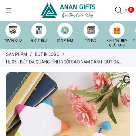
0
TRANG CHỦ
GIỚI THIỆU
SẢN PHẨM
TIN TỨC
KINH NGHIỆM
T
QUÀ TẶNG
SẢN PHẨM
/
BÚT IN LOGO
/
HL 05 - BÚT DẠ QUANG HÌNH NGÔI SAO NĂM CÁNH- BÚT DẠ
QUANG IN LOGO THEO YÊU CẦU - BÚT DẠ QUANG GIÁ RẺ