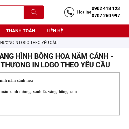
0902 418 123
Hotline
0707 260 997
THANH TOÁN
LIÊN HỆ
̃ THƯƠNG IN LOGO THEO YÊU CẦU
QUANG HÌNH BÔNG HOA NĂM CÁNH -
Ễ THƯƠNG IN LOGO THEO YÊU CẦU
o hình năm cánh hoa
 5 màu xanh dương, xanh lá, vàng, hồng, cam