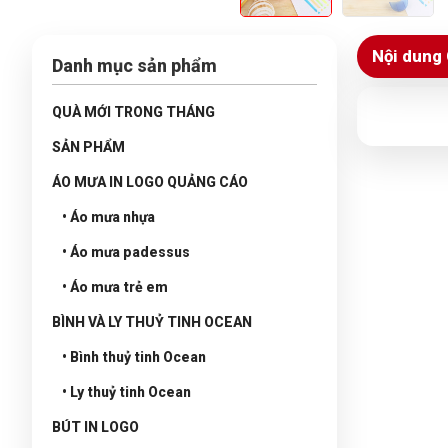
Nội dung 
Danh mục sản phẩm
QUÀ MỚI TRONG THÁNG
SẢN PHẨM
ÁO MƯA IN LOGO QUẢNG CÁO
• Áo mưa nhựa
• Áo mưa padessus
• Áo mưa trẻ em
BÌNH VÀ LY THUỶ TINH OCEAN
• Bình thuỷ tinh Ocean
• Ly thuỷ tinh Ocean
BÚT IN LOGO