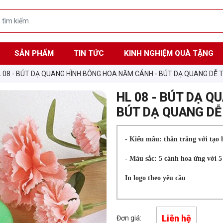
SẢN PHẨM
TIN TỨC
KINH NGHIỆM QUÀ TẶNG
 08 - BÚT DẠ QUANG HÌNH BÔNG HOA NĂM CÁNH - BÚT DẠ QUANG DÊ
HL 08 - BÚT DẠ 
BÚT DẠ QUANG D
- Kiểu mẫu: thân trắng với tạ
- Màu sắc: 5 cánh hoa ứng với
In logo theo yêu cầu
Liên hệ
Đơn giá: