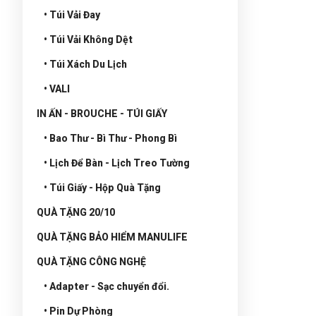
• Túi Vải Đay
• Túi Vải Không Dệt
• Túi Xách Du Lịch
• VALI
IN ẤN - BROUCHE - TÚI GIẤY
• Bao Thư - Bì Thư - Phong Bì
• Lịch Để Bàn - Lịch Treo Tường
• Túi Giấy - Hộp Quà Tặng
QUÀ TẶNG 20/10
QUÀ TẶNG BẢO HIỂM MANULIFE
QUÀ TẶNG CÔNG NGHỆ
• Adapter - Sạc chuyển đổi.
• Pin Dự Phòng