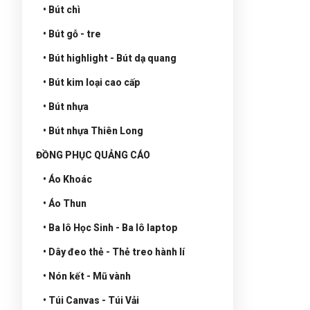
• Bút chì
• Bút gỗ - tre
• Bút highlight - Bút dạ quang
• Bút kim loại cao cấp
• Bút nhựa
• Bút nhựa Thiên Long
ĐỒNG PHỤC QUẢNG CÁO
• Áo Khoác
• Áo Thun
• Ba lô Học Sinh - Ba lô laptop
• Dây đeo thẻ - Thẻ treo hành lí
• Nón kết - Mũ vành
• Túi Canvas - Túi Vải