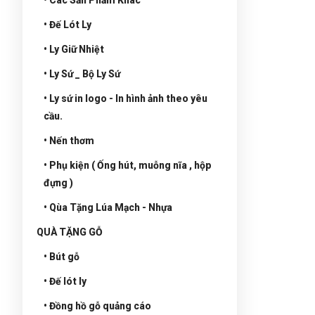
• Đế Lót Ly
• Ly Giữ Nhiệt
• Ly Sứ _ Bộ Ly Sứ
• Ly sứ in logo - In hình ảnh theo yêu
cầu.
• Nến thơm
• Phụ kiện ( Ống hút, muỗng nĩa , hộp
đựng )
• Qùa Tặng Lúa Mạch - Nhựa
QUÀ TẶNG GỖ
• Bút gỗ
• Đế lót ly
• Đồng hồ gỗ quảng cáo