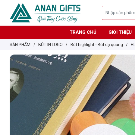
TRANG CHỦ
GIỚI THIỆU
SẢN PHẨM
/
BÚT IN LOGO
/
Bút highlight - Bút dạ quang
/
HL