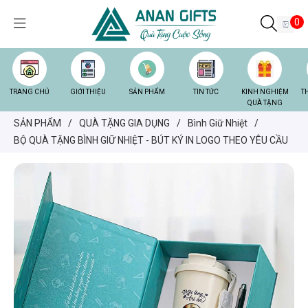
0
TRANG CHỦ
GIỚI THIỆU
SẢN PHẨM
TIN TỨC
KINH NGHIỆM
T
QUÀ TẶNG
SẢN PHẨM
/
QUÀ TẶNG GIA DỤNG
/
Bình Giữ Nhiệt
/
BỘ QUÀ TẶNG BÌNH GIỮ NHIỆT - BÚT KÝ IN LOGO THEO YÊU CẦU