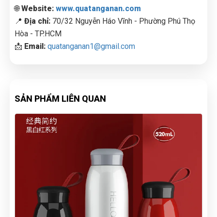
🌐
Website:
www.quatanganan.com
📍
Địa chỉ:
70/32 Nguyễn Háo Vĩnh - Phường Phú Thọ
Hòa - TP.HCM
📩
Email:
quatanganan1@gmail.com
SẢN PHẨM LIÊN QUAN