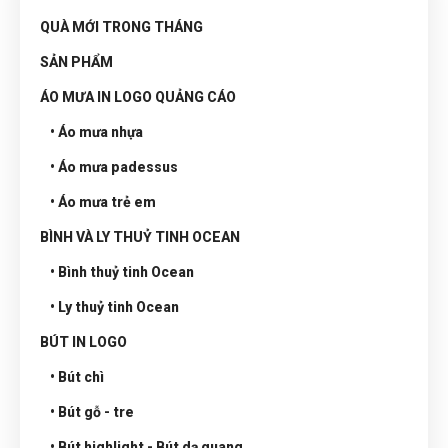
QUÀ MỚI TRONG THÁNG
SẢN PHẨM
ÁO MƯA IN LOGO QUẢNG CÁO
• Áo mưa nhựa
• Áo mưa padessus
• Áo mưa trẻ em
BÌNH VÀ LY THUỶ TINH OCEAN
• Bình thuỷ tinh Ocean
• Ly thuỷ tinh Ocean
BÚT IN LOGO
• Bút chì
• Bút gỗ - tre
• Bút highlight - Bút dạ quang