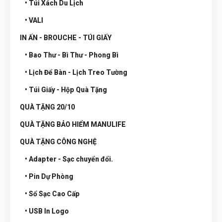
• Túi Xách Du Lịch
• VALI
IN ẤN - BROUCHE - TÚI GIẤY
• Bao Thư - Bì Thư - Phong Bì
• Lịch Để Bàn - Lịch Treo Tường
• Túi Giấy - Hộp Quà Tặng
QUÀ TẶNG 20/10
QUÀ TẶNG BẢO HIỂM MANULIFE
QUÀ TẶNG CÔNG NGHỆ
• Adapter - Sạc chuyển đổi.
• Pin Dự Phòng
• Sổ Sạc Cao Cấp
• USB In Logo