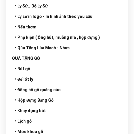
• Ly Sứ _ Bộ Ly Sứ
• Ly sứ in logo - In hình ảnh theo yêu cầu.
• Nến thơm
• Phụ kiện ( Ống hút, muỗng nĩa , hộp đựng )
• Qùa Tặng Lúa Mạch - Nhựa
QUÀ TẶNG GỖ
• Bút gỗ
• Đế lót ly
• Đồng hồ gỗ quảng cáo
• Hộp Đựng Bằng Gỗ
• Khay đựng bút
• Lịch gỗ
• Móc khoá gỗ