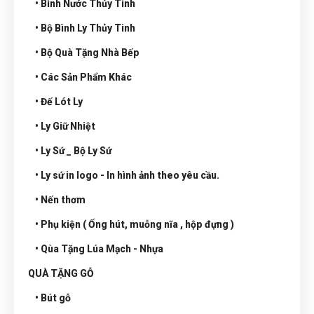
• Bình Nước Thủy Tinh
• Bộ Bình Ly Thủy Tinh
• Bộ Quà Tặng Nhà Bếp
• Các Sản Phẩm Khác
• Đế Lót Ly
• Ly Giữ Nhiệt
• Ly Sứ _ Bộ Ly Sứ
• Ly sứ in logo - In hình ảnh theo yêu cầu.
• Nến thơm
• Phụ kiện ( Ống hút, muỗng nĩa , hộp đựng )
• Qùa Tặng Lúa Mạch - Nhựa
QUÀ TẶNG GỖ
• Bút gỗ