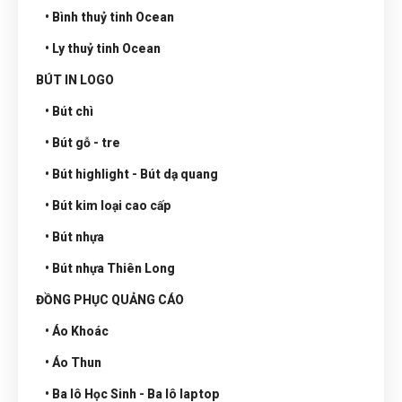
• Bình thuỷ tinh Ocean
• Ly thuỷ tinh Ocean
BÚT IN LOGO
• Bút chì
• Bút gỗ - tre
• Bút highlight - Bút dạ quang
• Bút kim loại cao cấp
• Bút nhựa
• Bút nhựa Thiên Long
ĐỒNG PHỤC QUẢNG CÁO
• Áo Khoác
• Áo Thun
• Ba lô Học Sinh - Ba lô laptop