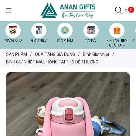
0
TRANG CHỦ
GIỚI THIỆU
SẢN PHẨM
TIN TỨC
KINH NGHIỆM
T
QUÀ TẶNG
SẢN PHẨM
/
QUÀ TẶNG GIA DỤNG
/
Bình Giữ Nhiệt
/
BÌNH GIỮ NHIỆT MÀU HỒNG TAI THỎ DỄ THƯƠNG