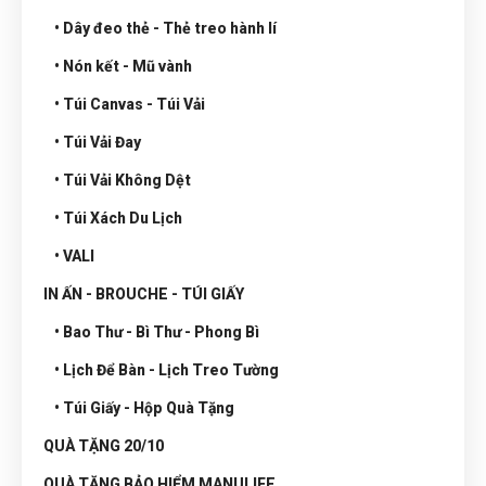
• Dây đeo thẻ - Thẻ treo hành lí
• Nón kết - Mũ vành
• Túi Canvas - Túi Vải
• Túi Vải Đay
• Túi Vải Không Dệt
• Túi Xách Du Lịch
• VALI
IN ẤN - BROUCHE - TÚI GIẤY
• Bao Thư - Bì Thư - Phong Bì
• Lịch Để Bàn - Lịch Treo Tường
• Túi Giấy - Hộp Quà Tặng
QUÀ TẶNG 20/10
QUÀ TẶNG BẢO HIỂM MANULIFE