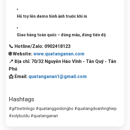
Hỗ trợ lên demo hình ảnh trước khi in
Giao hàng toàn quốc – đúng mẫu, đúng tiến độ
📞 Hotline/Zalo: 0902418123
🌐 Website:
www.quatanganan.com
📍 Địa chỉ: 70/32 Nguyễn Háo Vĩnh - Tân Quý - Tân
Phú
📩 Email:
quatanganan1@gmail.com
Hashtags
#giftsetinlogo #quatanggoidongbo #quatangdoanhnghiep
#solybutdu #quatanganan