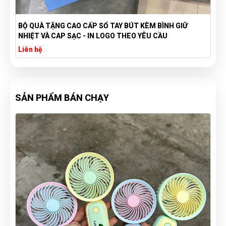
BỘ QUÀ TẶNG CAO CẤP SỔ TAY BÚT KÈM BÌNH GIỮ
NHIỆT VÀ CAP SẠC - IN LOGO THEO YÊU CẦU
Liên hệ
SẢN PHẨM BÁN CHẠY