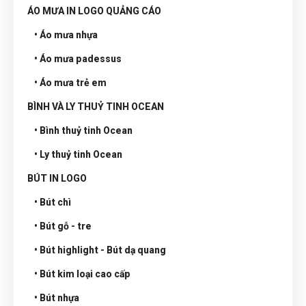
ÁO MƯA IN LOGO QUẢNG CÁO
• Áo mưa nhựa
• Áo mưa padessus
• Áo mưa trẻ em
BÌNH VÀ LY THUỶ TINH OCEAN
• Bình thuỷ tinh Ocean
• Ly thuỷ tinh Ocean
BÚT IN LOGO
• Bút chì
• Bút gỗ - tre
• Bút highlight - Bút dạ quang
• Bút kim loại cao cấp
• Bút nhựa