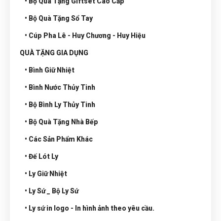
• Bộ Quà Tặng Giftset Cao Cấp
• Bộ Quà Tặng Sổ Tay
• Cúp Pha Lê - Huy Chương - Huy Hiệu
QUÀ TẶNG GIA DỤNG
• Bình Giữ Nhiệt
• Bình Nước Thủy Tinh
• Bộ Bình Ly Thủy Tinh
• Bộ Quà Tặng Nhà Bếp
• Các Sản Phẩm Khác
• Đế Lót Ly
• Ly Giữ Nhiệt
• Ly Sứ _ Bộ Ly Sứ
• Ly sứ in logo - In hình ảnh theo yêu cầu.