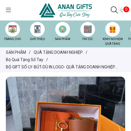
0
TRANG CHỦ
GIỚI THIỆU
SẢN PHẨM
TIN TỨC
KINH NGHIỆM
T
QUÀ TẶNG
SẢN PHẨM
/
QUÀ TẶNG DOANH NGHIỆP
/
Bộ Quà Tặng Sổ Tay
/
BỘ GIFT SỔ-LY-BÚT-DÙ IN LOGO- QUÀ TẶNG DOANH NGHIỆP
SANG TRỌNG