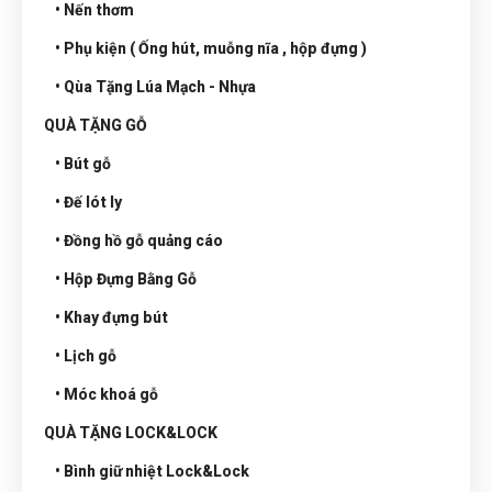
• Nến thơm
• Phụ kiện ( Ống hút, muỗng nĩa , hộp đựng )
• Qùa Tặng Lúa Mạch - Nhựa
QUÀ TẶNG GỖ
• Bút gỗ
• Đế lót ly
• Đồng hồ gỗ quảng cáo
• Hộp Đựng Bằng Gỗ
• Khay đựng bút
• Lịch gỗ
• Móc khoá gỗ
QUÀ TẶNG LOCK&LOCK
• Bình giữ nhiệt Lock&Lock