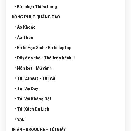
• Bút nhựa Thiên Long
ĐỒNG PHỤC QUẢNG CÁO
• Áo Khoác
• Áo Thun
• Ba lô Học Sinh - Ba lô laptop
• Dây đeo thẻ - Thẻ treo hành lí
• Nón kết - Mũ vành
• Túi Canvas - Túi Vải
• Túi Vải Đay
• Túi Vải Không Dệt
• Túi Xách Du Lịch
• VALI
IN ẤN - BROUCHE - TÚI GIẤY