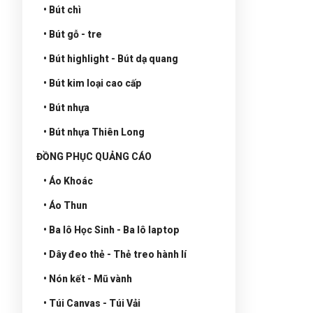
• Bút chì
• Bút gỗ - tre
• Bút highlight - Bút dạ quang
• Bút kim loại cao cấp
• Bút nhựa
• Bút nhựa Thiên Long
ĐỒNG PHỤC QUẢNG CÁO
• Áo Khoác
• Áo Thun
• Ba lô Học Sinh - Ba lô laptop
• Dây đeo thẻ - Thẻ treo hành lí
• Nón kết - Mũ vành
• Túi Canvas - Túi Vải