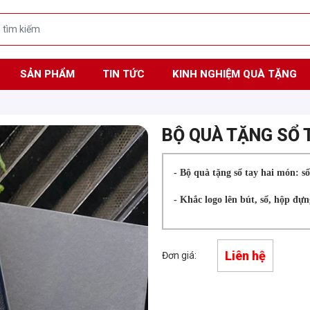
SẢN PHẨM
TIN TỨC
KINH NGHIỆM QUÀ TẶNG
P
BỘ QUÀ TẶNG SỔ 
- Bộ quà tặng sổ tay hai món: sổ
- Khắc logo lên bút, sổ, hộp đựn
Liên hệ
Đơn giá: