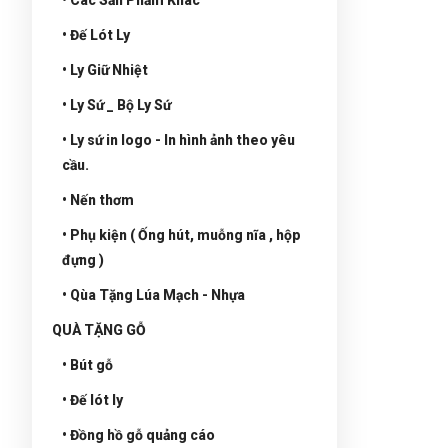
• Đế Lót Ly
• Ly Giữ Nhiệt
• Ly Sứ _ Bộ Ly Sứ
• Ly sứ in logo - In hình ảnh theo yêu
cầu.
• Nến thơm
• Phụ kiện ( Ống hút, muỗng nĩa , hộp
đựng )
• Qùa Tặng Lúa Mạch - Nhựa
QUÀ TẶNG GỖ
• Bút gỗ
• Đế lót ly
• Đồng hồ gỗ quảng cáo