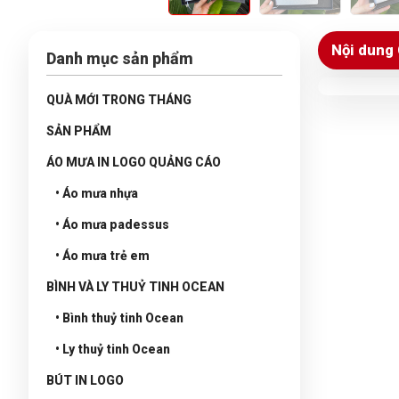
Nội dung 
Danh mục sản phẩm
QUÀ MỚI TRONG THÁNG
SẢN PHẨM
ÁO MƯA IN LOGO QUẢNG CÁO
• Áo mưa nhựa
• Áo mưa padessus
• Áo mưa trẻ em
BÌNH VÀ LY THUỶ TINH OCEAN
• Bình thuỷ tinh Ocean
• Ly thuỷ tinh Ocean
BÚT IN LOGO