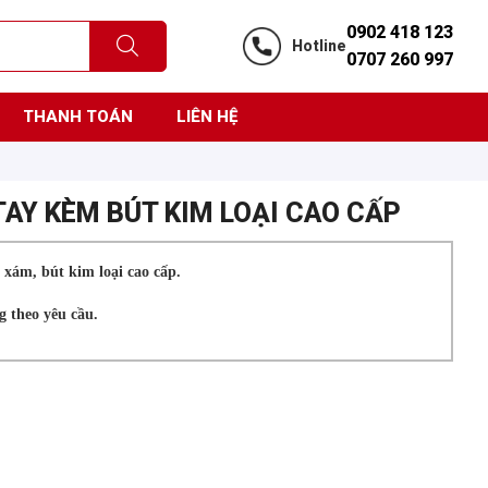
0902 418 123
Hotline
0707 260 997
THANH TOÁN
LIÊN HỆ
TAY KÈM BÚT KIM LOẠI CAO CẤP
 xám, bút kim loại cao cấp.
g theo yêu cầu.