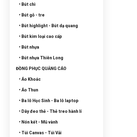
• Bút chì
• Bút gỗ - tre
• Bút highlight - Bút dạ quang
• Bút kim loại cao cấp
• Bút nhựa
• Bút nhựa Thiên Long
ĐỒNG PHỤC QUẢNG CÁO
• Áo Khoác
• Áo Thun
• Ba lô Học Sinh - Ba lô laptop
• Dây đeo thẻ - Thẻ treo hành lí
• Nón kết - Mũ vành
• Túi Canvas - Túi Vải