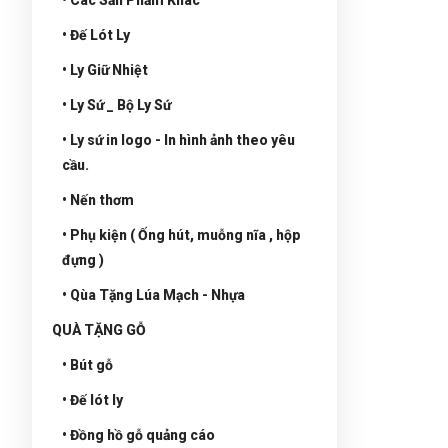
• Đế Lót Ly
• Ly Giữ Nhiệt
• Ly Sứ _ Bộ Ly Sứ
• Ly sứ in logo - In hình ảnh theo yêu
cầu.
• Nến thơm
• Phụ kiện ( Ống hút, muỗng nĩa , hộp
đựng )
• Qùa Tặng Lúa Mạch - Nhựa
QUÀ TẶNG GỖ
• Bút gỗ
• Đế lót ly
• Đồng hồ gỗ quảng cáo