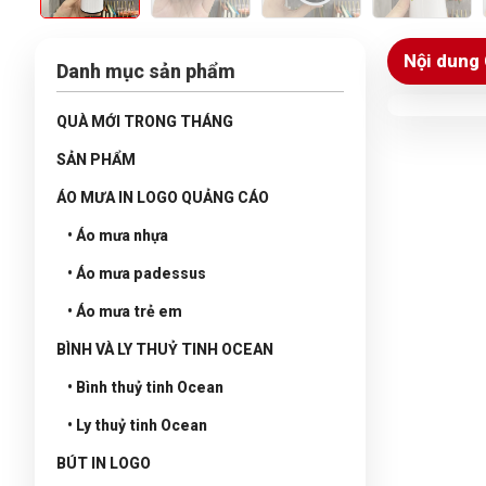
Nội dung 
Danh mục sản phẩm
QUÀ MỚI TRONG THÁNG
SẢN PHẨM
ÁO MƯA IN LOGO QUẢNG CÁO
• Áo mưa nhựa
• Áo mưa padessus
• Áo mưa trẻ em
BÌNH VÀ LY THUỶ TINH OCEAN
• Bình thuỷ tinh Ocean
• Ly thuỷ tinh Ocean
BÚT IN LOGO