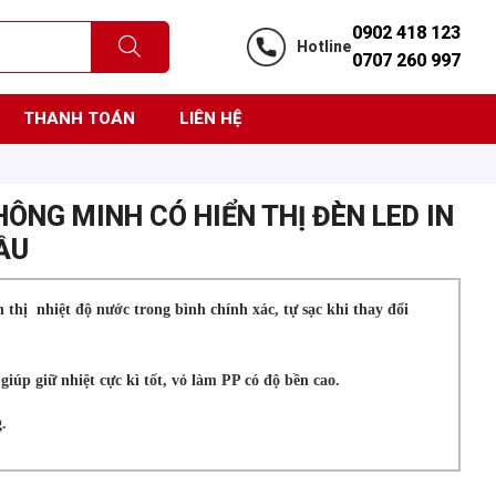
0902 418 123
Hotline
0707 260 997
THANH TOÁN
LIÊN HỆ
HÔNG MINH CÓ HIỂN THỊ ĐÈN LED IN
ẦU
 thị nhiệt độ nước trong bình chính xác, tự sạc khi thay đổi
giúp giữ nhiệt cực kì tốt, vỏ làm PP có độ bền cao.
g.