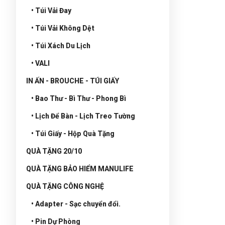
• Túi Vải Đay
• Túi Vải Không Dệt
• Túi Xách Du Lịch
• VALI
IN ẤN - BROUCHE - TÚI GIẤY
• Bao Thư - Bì Thư - Phong Bì
• Lịch Để Bàn - Lịch Treo Tường
• Túi Giấy - Hộp Quà Tặng
QUÀ TẶNG 20/10
QUÀ TẶNG BẢO HIỂM MANULIFE
QUÀ TẶNG CÔNG NGHỆ
• Adapter - Sạc chuyển đổi.
• Pin Dự Phòng