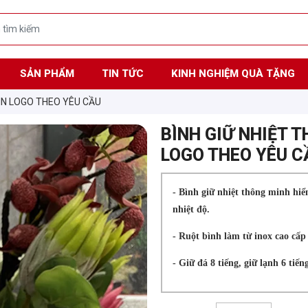
SẢN PHẨM
TIN TỨC
KINH NGHIỆM QUÀ TẶNG
 IN LOGO THEO YÊU CẦU
BÌNH GIỮ NHIỆT T
LOGO THEO YÊU C
- Bình giữ nhiệt thông minh hiển
nhiệt độ.
- Ruột bình làm từ inox cao cấp 
- Giữ đá 8 tiếng, giữ lạnh 6 tiến