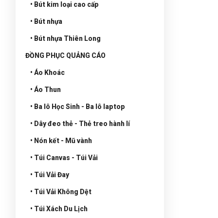
• Bút kim loại cao cấp
• Bút nhựa
• Bút nhựa Thiên Long
ĐỒNG PHỤC QUẢNG CÁO
• Áo Khoác
• Áo Thun
• Ba lô Học Sinh - Ba lô laptop
• Dây đeo thẻ - Thẻ treo hành lí
• Nón kết - Mũ vành
• Túi Canvas - Túi Vải
• Túi Vải Đay
• Túi Vải Không Dệt
• Túi Xách Du Lịch