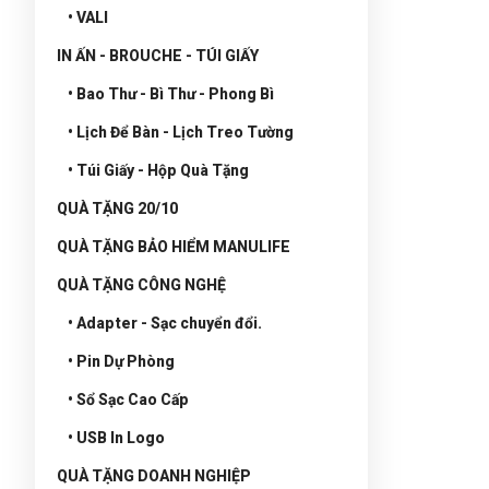
• VALI
IN ẤN - BROUCHE - TÚI GIẤY
• Bao Thư - Bì Thư - Phong Bì
• Lịch Để Bàn - Lịch Treo Tường
• Túi Giấy - Hộp Quà Tặng
QUÀ TẶNG 20/10
QUÀ TẶNG BẢO HIỂM MANULIFE
QUÀ TẶNG CÔNG NGHỆ
• Adapter - Sạc chuyển đổi.
• Pin Dự Phòng
• Sổ Sạc Cao Cấp
• USB In Logo
QUÀ TẶNG DOANH NGHIỆP