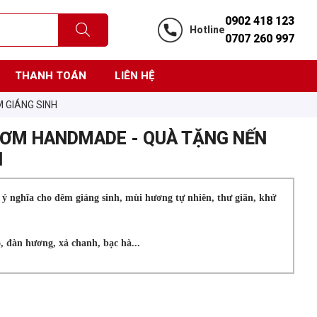
0902 418 123
Hotline
0707 260 997
THANH TOÁN
LIÊN HỆ
 GIÁNG SINH
HƠM HANDMADE - QUÀ TẶNG NẾN
H
 nghĩa cho đêm giáng sinh, mùi hương tự nhiên, thư giãn, khử
, đàn hương, xả chanh, bạc hà...