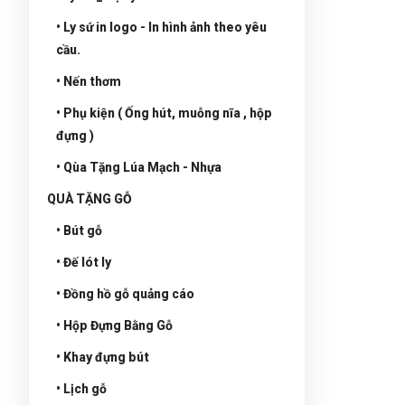
• Ly sứ in logo - In hình ảnh theo yêu
cầu.
• Nến thơm
• Phụ kiện ( Ống hút, muỗng nĩa , hộp
đựng )
• Qùa Tặng Lúa Mạch - Nhựa
QUÀ TẶNG GỖ
• Bút gỗ
• Đế lót ly
• Đồng hồ gỗ quảng cáo
• Hộp Đựng Bằng Gỗ
• Khay đựng bút
• Lịch gỗ