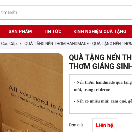
SẢN PHẨM
TIN TỨC
KINH NGHIỆM QUÀ TẶNG
t Cao Cấp
/
QUÀ TẶNG NẾN THƠM HANDMADE - QUÀ TẶNG NẾN THƠM
QUÀ TẶNG NẾN T
THƠM GIÁNG SIN
- Nến thơm handmade quà tặng ý
mùi, trang trí decor.
- Nến có nhiều mùi: cam quế, gỗ
Liên hệ
Đơn giá: