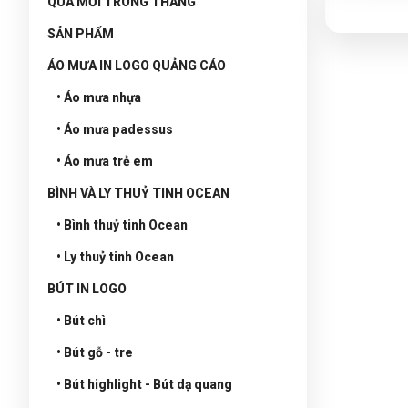
QUÀ MỚI TRONG THÁNG
SẢN PHẨM
ÁO MƯA IN LOGO QUẢNG CÁO
• Áo mưa nhựa
• Áo mưa padessus
• Áo mưa trẻ em
BÌNH VÀ LY THUỶ TINH OCEAN
• Bình thuỷ tinh Ocean
• Ly thuỷ tinh Ocean
BÚT IN LOGO
• Bút chì
• Bút gỗ - tre
• Bút highlight - Bút dạ quang