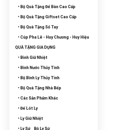
• Bộ Quà Tặng Để Bàn Cao Cấp
• Bộ Quà Tặng Giftset Cao Cấp
• Bộ Quà Tặng Sổ Tay
• Cúp Pha Lê - Huy Chương - Huy Hiệu
QUÀ TẶNG GIA DỤNG
• Bình Giữ Nhiệt
• Bình Nước Thủy Tinh
• Bộ Bình Ly Thủy Tinh
• Bộ Quà Tặng Nhà Bếp
• Các Sản Phẩm Khác
• Đế Lót Ly
• Ly Giữ Nhiệt
• Ly Sứ _ Bộ Ly Sứ