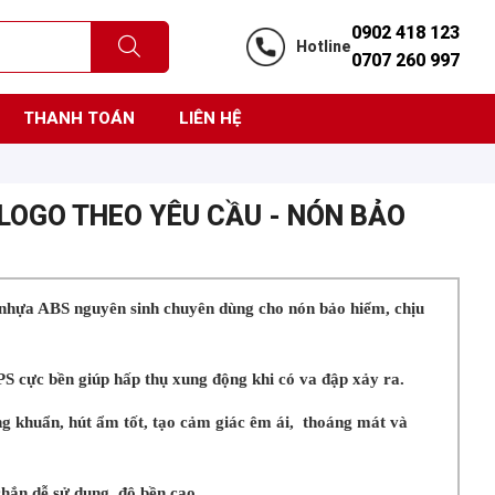
0902 418 123
Hotline
0707 260 997
THANH TOÁN
LIÊN HỆ
 LOGO THEO YÊU CẦU - NÓN BẢO
u nhựa ABS nguyên sinh chuyên dùng cho nón bảo hiểm, chịu
S cực bền giúp hấp thụ xung động khi có va đập xảy ra.
ng khuẩn, hút ẩm tốt, tạo cảm giác êm ái, thoáng mát và
hắn dễ sử dụng, độ bền cao.