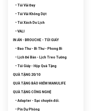
• Túi Vải Đay
• Túi Vải Không Dệt
• Túi Xách Du Lịch
• VALI
IN ẤN - BROUCHE - TÚI GIẤY
• Bao Thư - Bì Thư - Phong Bì
• Lịch Để Bàn - Lịch Treo Tường
• Túi Giấy - Hộp Quà Tặng
QUÀ TẶNG 20/10
QUÀ TẶNG BẢO HIỂM MANULIFE
QUÀ TẶNG CÔNG NGHỆ
• Adapter - Sạc chuyển đổi.
• Pin Dự Phòng