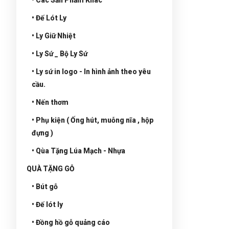
• Đế Lót Ly
• Ly Giữ Nhiệt
• Ly Sứ _ Bộ Ly Sứ
• Ly sứ in logo - In hình ảnh theo yêu
cầu.
• Nến thơm
• Phụ kiện ( Ống hút, muỗng nĩa , hộp
đựng )
• Qùa Tặng Lúa Mạch - Nhựa
QUÀ TẶNG GỖ
• Bút gỗ
• Đế lót ly
• Đồng hồ gỗ quảng cáo