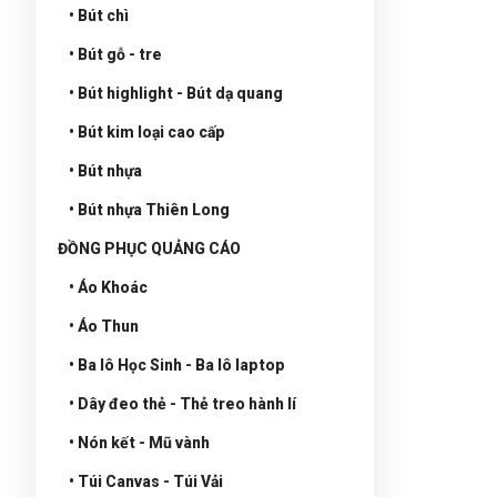
• Bút chì
• Bút gỗ - tre
• Bút highlight - Bút dạ quang
• Bút kim loại cao cấp
• Bút nhựa
• Bút nhựa Thiên Long
ĐỒNG PHỤC QUẢNG CÁO
• Áo Khoác
• Áo Thun
• Ba lô Học Sinh - Ba lô laptop
• Dây đeo thẻ - Thẻ treo hành lí
• Nón kết - Mũ vành
• Túi Canvas - Túi Vải