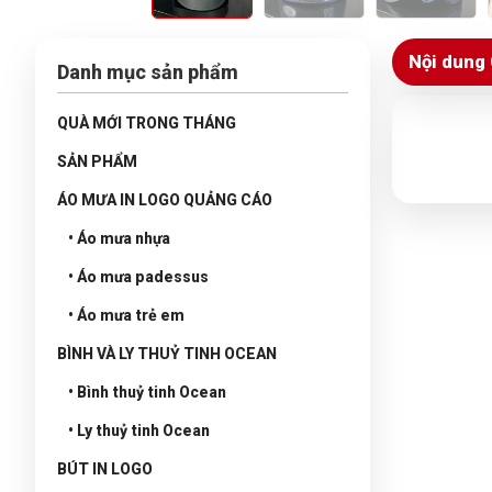
Nội dung 
Danh mục sản phẩm
QUÀ MỚI TRONG THÁNG
SẢN PHẨM
ÁO MƯA IN LOGO QUẢNG CÁO
• Áo mưa nhựa
• Áo mưa padessus
• Áo mưa trẻ em
BÌNH VÀ LY THUỶ TINH OCEAN
• Bình thuỷ tinh Ocean
• Ly thuỷ tinh Ocean
BÚT IN LOGO