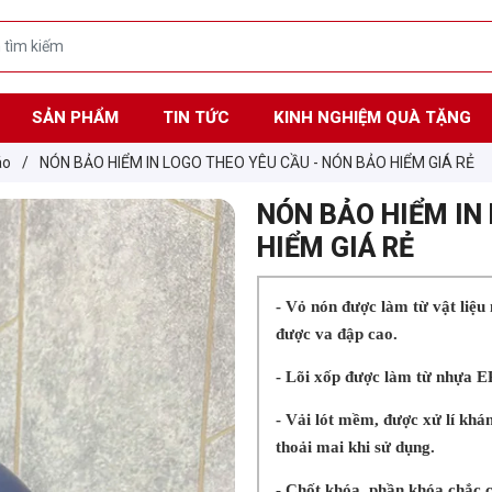
SẢN PHẨM
TIN TỨC
KINH NGHIỆM QUÀ TẶNG
áo
/
NÓN BẢO HIỂM IN LOGO THEO YÊU CẦU - NÓN BẢO HIỂM GIÁ RẺ
NÓN BẢO HIỂM IN
HIỂM GIÁ RẺ
- Vỏ nón được làm từ vật liệ
được va đập cao.
- Lõi xốp được làm từ nhựa EP
- Vải lót mềm, được xử lí khá
thoải mai khi sử dụng.
- Chốt khóa, phần khóa chắc c