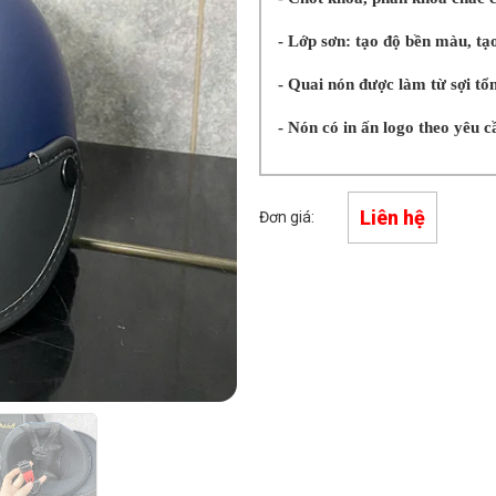
- Lớp sơn: tạo độ bền màu, tạ
- Quai nón được làm từ sợi tổn
- Nón có in ấn logo theo yêu c
Liên hệ
Đơn giá: