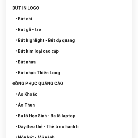
BÚT IN LOGO
• Bút chì
• Bút gỗ - tre
• Bút highlight - Bút dạ quang
• Bút kim loại cao cấp
• Bút nhựa
• Bút nhựa Thiên Long
ĐỒNG PHỤC QUẢNG CÁO
• Áo Khoác
• Áo Thun
• Ba lô Học Sinh - Ba lô laptop
• Dây đeo thẻ - Thẻ treo hành lí
• Nón kết - Mũ vành