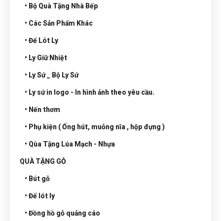
• Bộ Quà Tặng Nhà Bếp
• Các Sản Phẩm Khác
• Đế Lót Ly
• Ly Giữ Nhiệt
• Ly Sứ _ Bộ Ly Sứ
• Ly sứ in logo - In hình ảnh theo yêu cầu.
• Nến thơm
• Phụ kiện ( Ống hút, muỗng nĩa , hộp đựng )
• Qùa Tặng Lúa Mạch - Nhựa
QUÀ TẶNG GỖ
• Bút gỗ
• Đế lót ly
• Đồng hồ gỗ quảng cáo