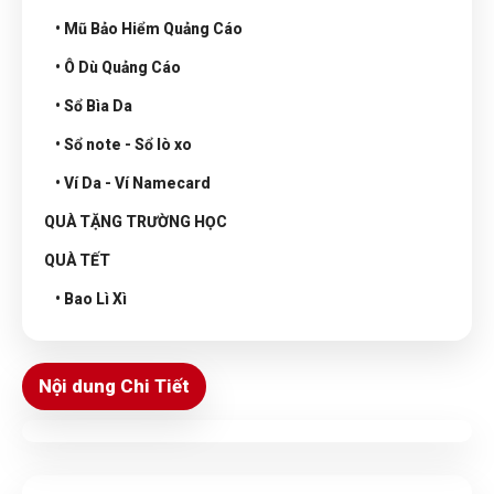
• Mũ Bảo Hiểm Quảng Cáo
• Ô Dù Quảng Cáo
• Sổ Bìa Da
• Sổ note - Sổ lò xo
• Ví Da - Ví Namecard
QUÀ TẶNG TRƯỜNG HỌC
QUÀ TẾT
• Bao Lì Xì
Nội dung Chi Tiết