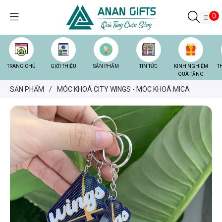
0
TRANG CHỦ
GIỚI THIỆU
SẢN PHẨM
TIN TỨC
KINH NGHIỆM
T
QUÀ TẶNG
SẢN PHẨM
/
MÓC KHOÁ CITY WINGS - MÓC KHOÁ MICA