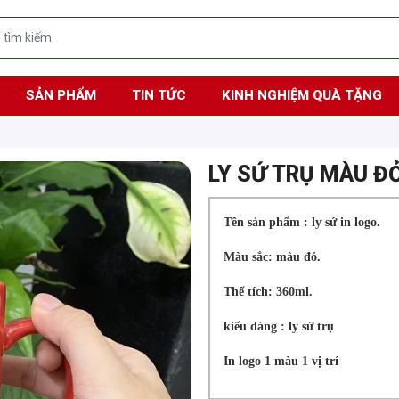
SẢN PHẨM
TIN TỨC
KINH NGHIỆM QUÀ TẶNG
LY SỨ TRỤ MÀU Đ
Tên sản phẩm : ly sứ in logo.
Màu sắc: màu đỏ.
Thể tích: 360ml.
kiểu dáng : ly sứ trụ
In logo 1 màu 1 vị trí