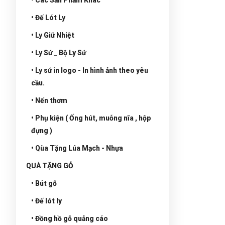
• Đế Lót Ly
• Ly Giữ Nhiệt
• Ly Sứ _ Bộ Ly Sứ
• Ly sứ in logo - In hình ảnh theo yêu
cầu.
• Nến thơm
• Phụ kiện ( Ống hút, muỗng nĩa , hộp
đựng )
• Qùa Tặng Lúa Mạch - Nhựa
QUÀ TẶNG GỖ
• Bút gỗ
• Đế lót ly
• Đồng hồ gỗ quảng cáo