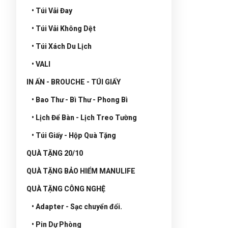
• Túi Vải Đay
• Túi Vải Không Dệt
• Túi Xách Du Lịch
• VALI
IN ẤN - BROUCHE - TÚI GIẤY
• Bao Thư - Bì Thư - Phong Bì
• Lịch Để Bàn - Lịch Treo Tường
• Túi Giấy - Hộp Quà Tặng
QUÀ TẶNG 20/10
QUÀ TẶNG BẢO HIỂM MANULIFE
QUÀ TẶNG CÔNG NGHỆ
• Adapter - Sạc chuyển đổi.
• Pin Dự Phòng