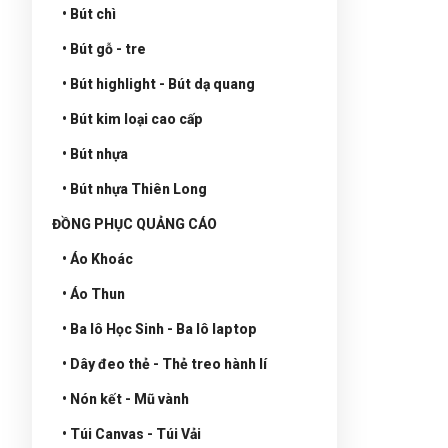
• Bút chì
• Bút gỗ - tre
• Bút highlight - Bút dạ quang
• Bút kim loại cao cấp
• Bút nhựa
• Bút nhựa Thiên Long
ĐỒNG PHỤC QUẢNG CÁO
• Áo Khoác
• Áo Thun
• Ba lô Học Sinh - Ba lô laptop
• Dây đeo thẻ - Thẻ treo hành lí
• Nón kết - Mũ vành
• Túi Canvas - Túi Vải