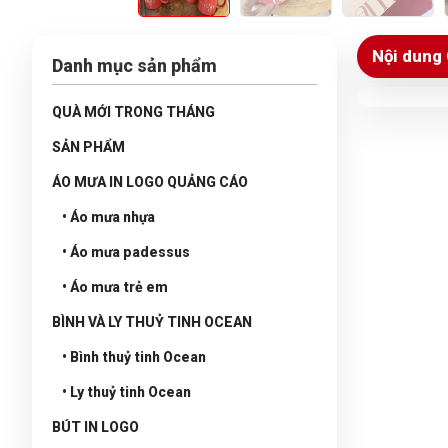
Nội dung 
Danh mục sản phẩm
QUÀ MỚI TRONG THÁNG
SẢN PHẨM
ÁO MƯA IN LOGO QUẢNG CÁO
• Áo mưa nhựa
• Áo mưa padessus
• Áo mưa trẻ em
BÌNH VÀ LY THUỶ TINH OCEAN
• Bình thuỷ tinh Ocean
• Ly thuỷ tinh Ocean
BÚT IN LOGO