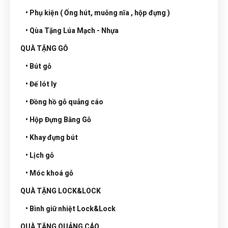
• Phụ kiện ( Ống hút, muỗng nĩa , hộp đựng )
• Qùa Tặng Lúa Mạch - Nhựa
QUÀ TẶNG GỖ
• Bút gỗ
• Đế lót ly
• Đồng hồ gỗ quảng cáo
• Hộp Đựng Bằng Gỗ
• Khay đựng bút
• Lịch gỗ
• Móc khoá gỗ
QUÀ TẶNG LOCK&LOCK
• Bình giữ nhiệt Lock&Lock
QUÀ TẶNG QUẢNG CÁO