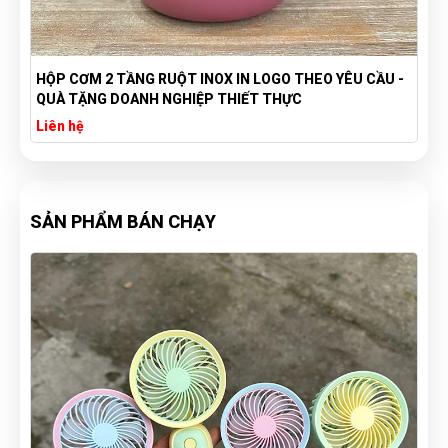
HỘP CƠM 2 TẦNG RUỘT INOX IN LOGO THEO YÊU CẦU -
QUÀ TẶNG DOANH NGHIỆP THIẾT THỰC
Liên hệ
SẢN PHẨM BÁN CHẠY