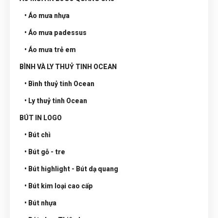
• Áo mưa nhựa
• Áo mưa padessus
• Áo mưa trẻ em
BÌNH VÀ LY THUỶ TINH OCEAN
• Bình thuỷ tinh Ocean
• Ly thuỷ tinh Ocean
BÚT IN LOGO
• Bút chì
• Bút gỗ - tre
• Bút highlight - Bút dạ quang
• Bút kim loại cao cấp
• Bút nhựa