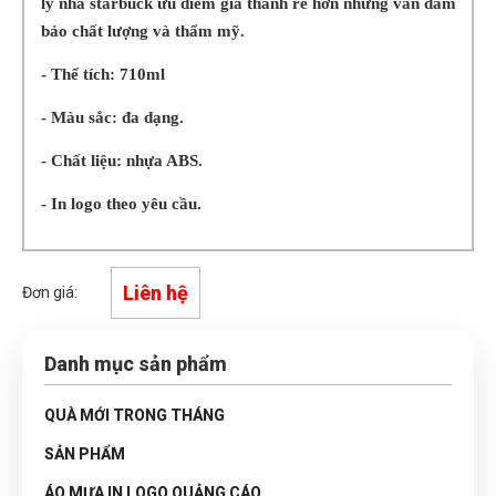
ly nhà starbuck ưu điểm giá thành rẻ hơn nhưng vẫn đảm
bảo chất lượng và thẩm mỹ.
- Thể tích: 710ml
- Màu sắc: đa dạng.
- Chất liệu: nhựa ABS.
- In logo theo yêu cầu.
Liên hệ
Đơn giá:
Danh mục sản phẩm
QUÀ MỚI TRONG THÁNG
SẢN PHẨM
ÁO MƯA IN LOGO QUẢNG CÁO