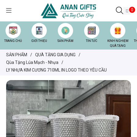
0
TRANG CHỦ
GIỚI THIỆU
SẢN PHẨM
TIN TỨC
KINH NGHIỆM
T
QUÀ TẶNG
SẢN PHẨM
/
QUÀ TẶNG GIA DỤNG
/
Qùa Tặng Lúa Mạch - Nhựa
/
LY NHỰA KIM CƯƠNG 710ML IN LOGO THEO YÊU CẦU