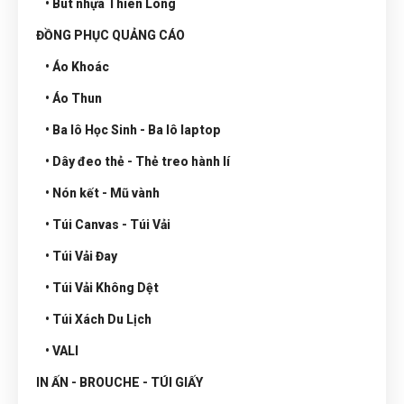
• Bút nhựa Thiên Long
ĐỒNG PHỤC QUẢNG CÁO
• Áo Khoác
• Áo Thun
• Ba lô Học Sinh - Ba lô laptop
• Dây đeo thẻ - Thẻ treo hành lí
• Nón kết - Mũ vành
• Túi Canvas - Túi Vải
• Túi Vải Đay
• Túi Vải Không Dệt
• Túi Xách Du Lịch
• VALI
IN ẤN - BROUCHE - TÚI GIẤY