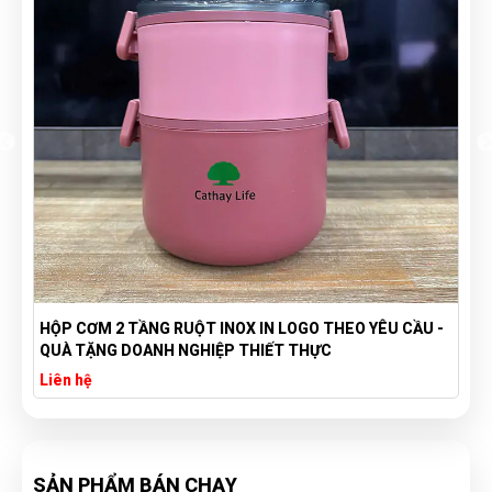
HỘP CƠM 2 TẦNG RUỘT INOX IN LOGO THEO YÊU CẦU -
QUÀ TẶNG DOANH NGHIỆP THIẾT THỰC
Liên hệ
SẢN PHẨM BÁN CHẠY