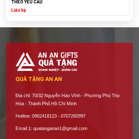
THEO YÊU CẦU
Liên hệ
QUÀ TẶNG AN AN
Địa chỉ: 70/32 Nguyễn Háo Vĩnh - Phường Phú Thọ
Hòa - Thành Phố Hồ Chí Minh
Hotline: 0902418123 - 0707260997
Email 1:
quatanganan1@gmail.com