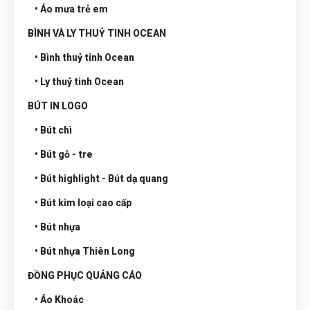
• Áo mưa trẻ em
BÌNH VÀ LY THUỶ TINH OCEAN
• Bình thuỷ tinh Ocean
• Ly thuỷ tinh Ocean
BÚT IN LOGO
• Bút chì
• Bút gỗ - tre
• Bút highlight - Bút dạ quang
• Bút kim loại cao cấp
• Bút nhựa
• Bút nhựa Thiên Long
ĐỒNG PHỤC QUẢNG CÁO
• Áo Khoác