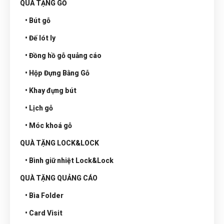
QUÀ TẶNG GỖ
• Bút gỗ
• Đế lót ly
• Đồng hồ gỗ quảng cáo
• Hộp Đựng Bằng Gỗ
• Khay đựng bút
• Lịch gỗ
• Móc khoá gỗ
QUÀ TẶNG LOCK&LOCK
• Bình giữ nhiệt Lock&Lock
QUÀ TẶNG QUẢNG CÁO
• Bìa Folder
• Card Visit