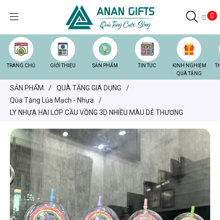
0
TRANG CHỦ
GIỚI THIỆU
SẢN PHẨM
TIN TỨC
KINH NGHIỆM
T
QUÀ TẶNG
SẢN PHẨM
/
QUÀ TẶNG GIA DỤNG
/
Qùa Tặng Lúa Mạch - Nhựa
/
LY NHỰA HAI LỚP CẦU VỒNG 3D NHIỀU MÀU DỄ THƯƠNG