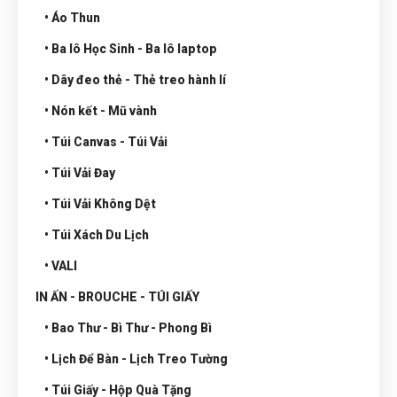
• Áo Thun
• Ba lô Học Sinh - Ba lô laptop
• Dây đeo thẻ - Thẻ treo hành lí
• Nón kết - Mũ vành
• Túi Canvas - Túi Vải
• Túi Vải Đay
• Túi Vải Không Dệt
• Túi Xách Du Lịch
• VALI
IN ẤN - BROUCHE - TÚI GIẤY
• Bao Thư - Bì Thư - Phong Bì
• Lịch Để Bàn - Lịch Treo Tường
• Túi Giấy - Hộp Quà Tặng