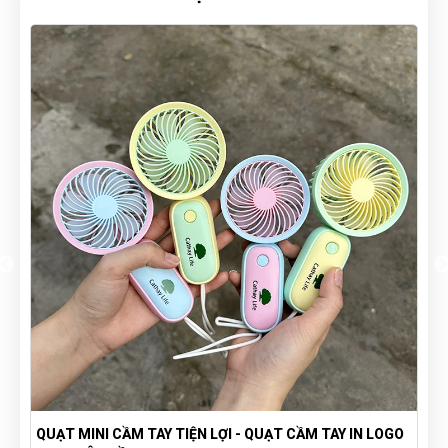
QUẠT MINI CẦM TAY TIỆN LỢI - QUẠT CẦM TAY IN LOGO