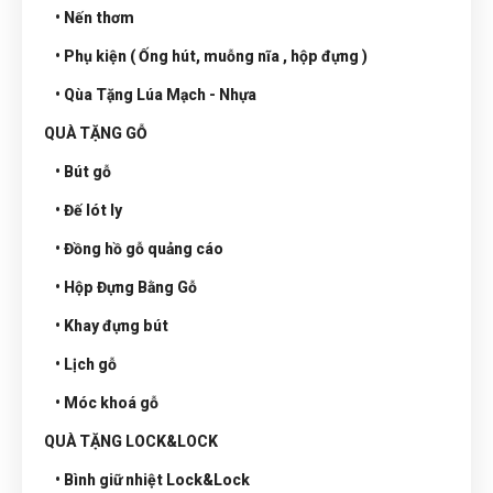
• Nến thơm
• Phụ kiện ( Ống hút, muỗng nĩa , hộp đựng )
• Qùa Tặng Lúa Mạch - Nhựa
QUÀ TẶNG GỖ
• Bút gỗ
• Đế lót ly
• Đồng hồ gỗ quảng cáo
• Hộp Đựng Bằng Gỗ
• Khay đựng bút
• Lịch gỗ
• Móc khoá gỗ
QUÀ TẶNG LOCK&LOCK
• Bình giữ nhiệt Lock&Lock