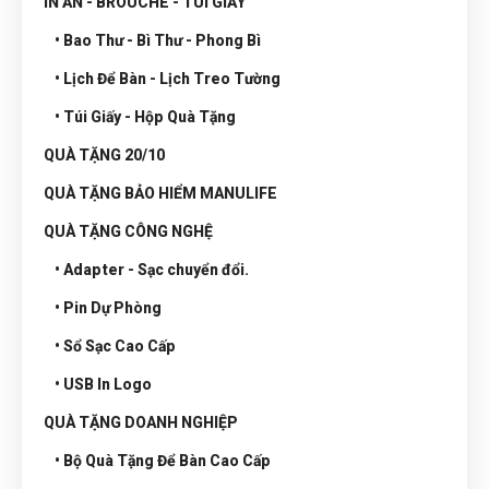
IN ẤN - BROUCHE - TÚI GIẤY
• Bao Thư - Bì Thư - Phong Bì
• Lịch Để Bàn - Lịch Treo Tường
• Túi Giấy - Hộp Quà Tặng
QUÀ TẶNG 20/10
QUÀ TẶNG BẢO HIỂM MANULIFE
QUÀ TẶNG CÔNG NGHỆ
• Adapter - Sạc chuyển đổi.
• Pin Dự Phòng
• Sổ Sạc Cao Cấp
• USB In Logo
QUÀ TẶNG DOANH NGHIỆP
• Bộ Quà Tặng Để Bàn Cao Cấp