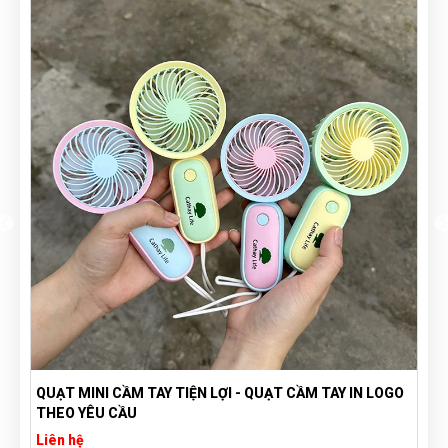
QUẠT MINI CẦM TAY TIỆN LỢI - QUẠT CẦM TAY IN LOGO
THEO YÊU CẦU
Liên hệ