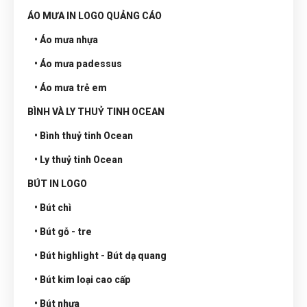
ÁO MƯA IN LOGO QUẢNG CÁO
• Áo mưa nhựa
• Áo mưa padessus
• Áo mưa trẻ em
BÌNH VÀ LY THUỶ TINH OCEAN
• Bình thuỷ tinh Ocean
• Ly thuỷ tinh Ocean
BÚT IN LOGO
• Bút chì
• Bút gỗ - tre
• Bút highlight - Bút dạ quang
• Bút kim loại cao cấp
• Bút nhựa