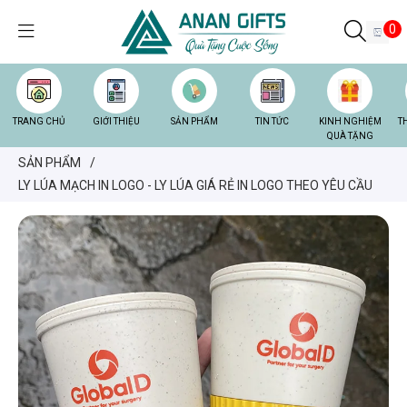
0
TRANG CHỦ
GIỚI THIỆU
SẢN PHẨM
TIN TỨC
KINH NGHIỆM
T
QUÀ TẶNG
SẢN PHẨM
/
LY LÚA MẠCH IN LOGO - LY LÚA GIÁ RẺ IN LOGO THEO YÊU CẦU