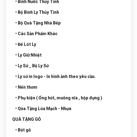
• Bình Nước Thủy Tinh
• Bộ Bình Ly Thủy Tinh
• Bộ Quà Tặng Nhà Bếp
• Các Sản Phẩm Khác
• Đế Lót Ly
• Ly Giữ Nhiệt
• Ly Sứ _ Bộ Ly Sứ
• Ly sứ in logo - In hình ảnh theo yêu cầu.
• Nến thơm
• Phụ kiện ( Ống hút, muỗng nĩa , hộp đựng )
• Qùa Tặng Lúa Mạch - Nhựa
QUÀ TẶNG GỖ
• Bút gỗ