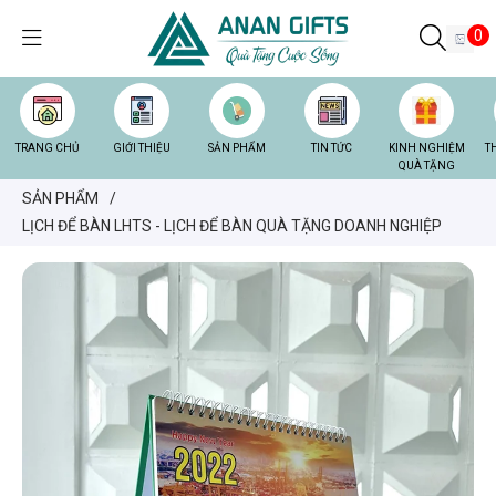
0
TRANG CHỦ
GIỚI THIỆU
SẢN PHẨM
TIN TỨC
KINH NGHIỆM
T
QUÀ TẶNG
SẢN PHẨM
/
LỊCH ĐỂ BÀN LHTS - LỊCH ĐỂ BÀN QUÀ TẶNG DOANH NGHIỆP