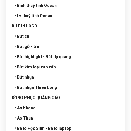
• Bình thuỷ tinh Ocean
• Ly thuỷ tinh Ocean
BÚT IN LOGO
• Bút chì
• Bút gỗ - tre
• Bút highlight - Bút dạ quang
• Bút kim loại cao cấp
• Bút nhựa
• Bút nhựa Thiên Long
ĐỒNG PHỤC QUẢNG CÁO
• Áo Khoác
• Áo Thun
• Ba lô Học Sinh - Ba lô laptop