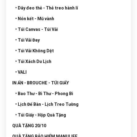
• Dây đeo thẻ - Thẻ treo hành lí
• Nón kết - Mũ vành
• Túi Canvas - Túi Vải
• Túi Vải Đay
• Túi Vải Không Dệt
• Túi Xách Du Lịch
• VALI
IN ẤN - BROUCHE - TÚI GIẤY
• Bao Thư - Bì Thư - Phong Bì
• Lịch Để Bàn - Lịch Treo Tường
• Túi Giấy - Hộp Quà Tặng
QUÀ TẶNG 20/10
QUÀ TẶNG BẢO HIỂM MANULIFE