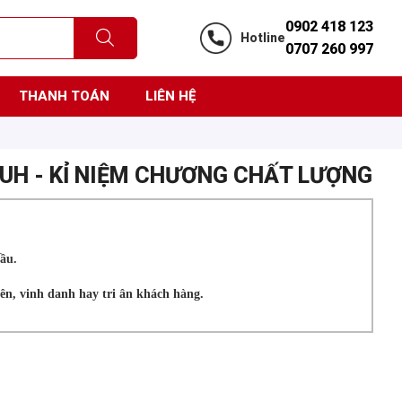
0902 418 123
Hotline
0707 260 997
THANH TOÁN
LIÊN HỆ
IUH - KỈ NIỆM CHƯƠNG CHẤT LƯỢNG
ầu.
ên, vinh danh hay tri ân khách hàng.