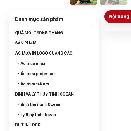
Nội dung 
Danh mục sản phẩm
QUÀ MỚI TRONG THÁNG
SẢN PHẨM
ÁO MƯA IN LOGO QUẢNG CÁO
• Áo mưa nhựa
• Áo mưa padessus
• Áo mưa trẻ em
BÌNH VÀ LY THUỶ TINH OCEAN
• Bình thuỷ tinh Ocean
• Ly thuỷ tinh Ocean
BÚT IN LOGO