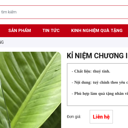
SẢN PHẨM
TIN TỨC
KINH NGHIỆM QUÀ TẶNG
NG
KỈ NIỆM CHƯƠNG 
- Chất liệu: thuỷ tinh.
- Nội dung: tuỳ chỉnh theo yêu c
- Phù hợp làm quà tặng nhân vi
Liên hệ
Đơn giá: