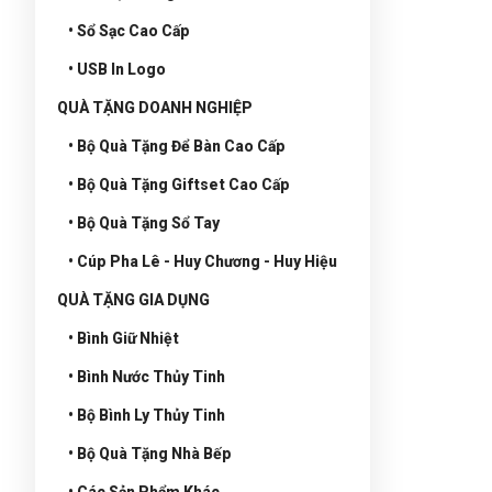
• Sổ Sạc Cao Cấp
• USB In Logo
QUÀ TẶNG DOANH NGHIỆP
• Bộ Quà Tặng Để Bàn Cao Cấp
• Bộ Quà Tặng Giftset Cao Cấp
• Bộ Quà Tặng Sổ Tay
• Cúp Pha Lê - Huy Chương - Huy Hiệu
QUÀ TẶNG GIA DỤNG
• Bình Giữ Nhiệt
• Bình Nước Thủy Tinh
• Bộ Bình Ly Thủy Tinh
• Bộ Quà Tặng Nhà Bếp
• Các Sản Phẩm Khác