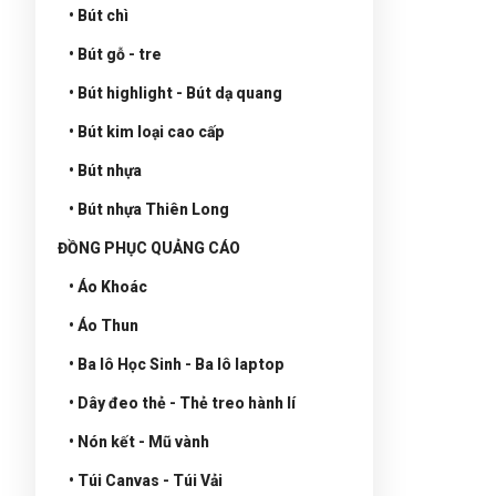
• Bút chì
• Bút gỗ - tre
• Bút highlight - Bút dạ quang
• Bút kim loại cao cấp
• Bút nhựa
• Bút nhựa Thiên Long
ĐỒNG PHỤC QUẢNG CÁO
• Áo Khoác
• Áo Thun
• Ba lô Học Sinh - Ba lô laptop
• Dây đeo thẻ - Thẻ treo hành lí
• Nón kết - Mũ vành
• Túi Canvas - Túi Vải