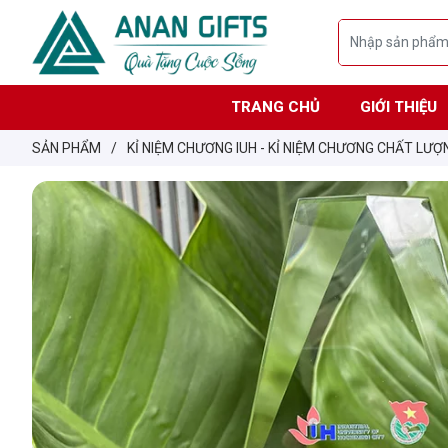
TRANG CHỦ
GIỚI THIỆU
SẢN PHẨM
/
KỈ NIỆM CHƯƠNG IUH - KỈ NIỆM CHƯƠNG CHẤT LƯỢ