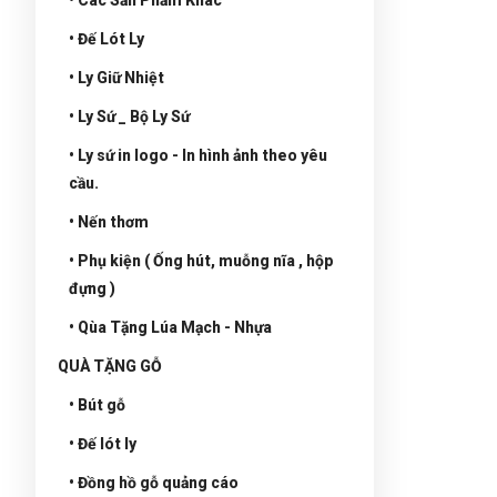
• Đế Lót Ly
• Ly Giữ Nhiệt
• Ly Sứ _ Bộ Ly Sứ
• Ly sứ in logo - In hình ảnh theo yêu
cầu.
• Nến thơm
• Phụ kiện ( Ống hút, muỗng nĩa , hộp
đựng )
• Qùa Tặng Lúa Mạch - Nhựa
QUÀ TẶNG GỖ
• Bút gỗ
• Đế lót ly
• Đồng hồ gỗ quảng cáo