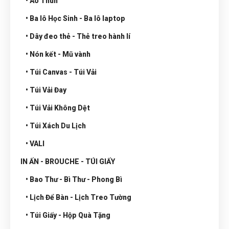
• Áo Thun
• Ba lô Học Sinh - Ba lô laptop
• Dây đeo thẻ - Thẻ treo hành lí
• Nón kết - Mũ vành
• Túi Canvas - Túi Vải
• Túi Vải Đay
• Túi Vải Không Dệt
• Túi Xách Du Lịch
• VALI
IN ẤN - BROUCHE - TÚI GIẤY
• Bao Thư - Bì Thư - Phong Bì
• Lịch Để Bàn - Lịch Treo Tường
• Túi Giấy - Hộp Quà Tặng