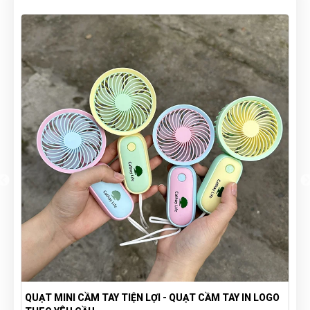
ỢI - QUẠT CẦM TAY IN LOGO
TÚI VẢI BỐ CANVAS IN LOGO THEO