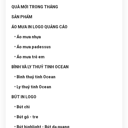
QUÀ MỚI TRONG THÁNG
SẢN PHẨM
ÁO MƯA IN LOGO QUẢNG CÁO
• Áo mưa nhựa
• Áo mưa padessus
• Áo mưa trẻ em
BÌNH VÀ LY THUỶ TINH OCEAN
• Bình thuỷ tinh Ocean
• Ly thuỷ tinh Ocean
BÚT IN LOGO
• Bút chì
• Bút gỗ - tre
• Bút highlight - Bút dạ quang