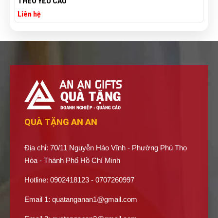
XƯỞNG SẢN XUẤT TÚI VẢI CANV
Liên hệ
QUÀ TẶNG AN AN
Địa chỉ: 70/11 Nguyễn Háo Vĩnh - Phường Phú Thọ
Hòa - Thành Phố Hồ Chí Minh
Hotline: 0902418123 - 0707260997
Email 1:
quatanganan1@gmail.com