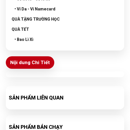
• Ví Da - Ví Namecard
QUÀ TẶNG TRƯỜNG HỌC
QUÀ TẾT
• Bao Lì Xì
Nội dung Chi Tiết
SẢN PHẨM LIÊN QUAN
SẢN PHẨM BÁN CHẠY