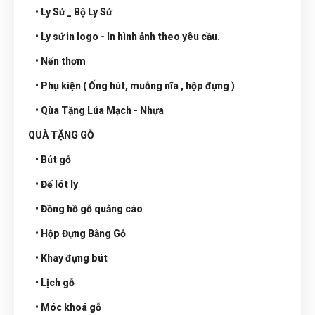
• Ly Sứ _ Bộ Ly Sứ
• Ly sứ in logo - In hình ảnh theo yêu cầu.
• Nến thơm
• Phụ kiện ( Ống hút, muỗng nĩa , hộp đựng )
• Qùa Tặng Lúa Mạch - Nhựa
QUÀ TẶNG GỖ
• Bút gỗ
• Đế lót ly
• Đồng hồ gỗ quảng cáo
• Hộp Đựng Bằng Gỗ
• Khay đựng bút
• Lịch gỗ
• Móc khoá gỗ