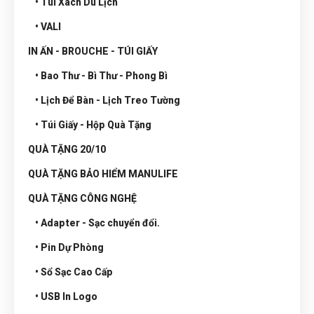
• Túi Xách Du Lịch
• VALI
IN ẤN - BROUCHE - TÚI GIẤY
• Bao Thư - Bì Thư - Phong Bì
• Lịch Để Bàn - Lịch Treo Tường
• Túi Giấy - Hộp Quà Tặng
QUÀ TẶNG 20/10
QUÀ TẶNG BẢO HIỂM MANULIFE
QUÀ TẶNG CÔNG NGHỆ
• Adapter - Sạc chuyển đổi.
• Pin Dự Phòng
• Sổ Sạc Cao Cấp
• USB In Logo