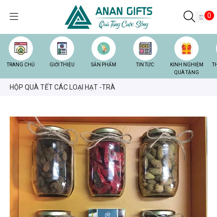
0
TRANG CHỦ
GIỚI THIỆU
SẢN PHẨM
TIN TỨC
KINH NGHIỆM
T
QUÀ TẶNG
HỘP QUÀ TẾT CÁC LOẠI HẠT -TRÀ