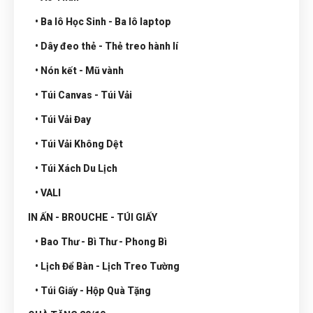
• Ba lô Học Sinh - Ba lô laptop
• Dây đeo thẻ - Thẻ treo hành lí
• Nón kết - Mũ vành
• Túi Canvas - Túi Vải
• Túi Vải Đay
• Túi Vải Không Dệt
• Túi Xách Du Lịch
• VALI
IN ẤN - BROUCHE - TÚI GIẤY
• Bao Thư - Bì Thư - Phong Bì
• Lịch Để Bàn - Lịch Treo Tường
• Túi Giấy - Hộp Quà Tặng