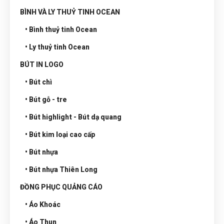
BÌNH VÀ LY THUỶ TINH OCEAN
• Bình thuỷ tinh Ocean
• Ly thuỷ tinh Ocean
BÚT IN LOGO
• Bút chì
• Bút gỗ - tre
• Bút highlight - Bút dạ quang
• Bút kim loại cao cấp
• Bút nhựa
• Bút nhựa Thiên Long
ĐỒNG PHỤC QUẢNG CÁO
• Áo Khoác
• Áo Thun