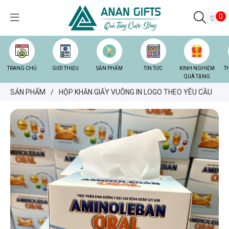
0
TRANG CHỦ
GIỚI THIỆU
SẢN PHẨM
TIN TỨC
KINH NGHIỆM
T
QUÀ TẶNG
SẢN PHẨM
/
HỘP KHĂN GIẤY VUÔNG IN LOGO THEO YÊU CẦU