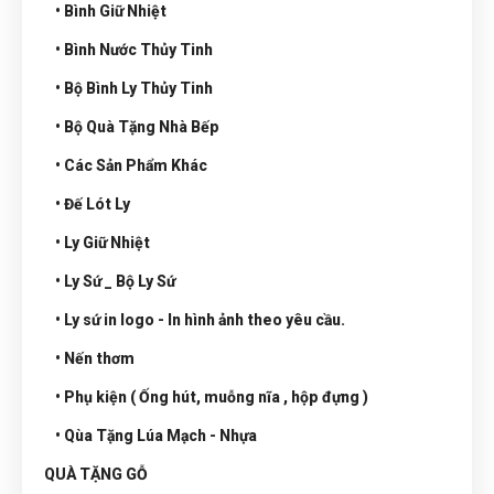
• Bình Giữ Nhiệt
• Bình Nước Thủy Tinh
• Bộ Bình Ly Thủy Tinh
• Bộ Quà Tặng Nhà Bếp
• Các Sản Phẩm Khác
• Đế Lót Ly
• Ly Giữ Nhiệt
• Ly Sứ _ Bộ Ly Sứ
• Ly sứ in logo - In hình ảnh theo yêu cầu.
• Nến thơm
• Phụ kiện ( Ống hút, muỗng nĩa , hộp đựng )
• Qùa Tặng Lúa Mạch - Nhựa
QUÀ TẶNG GỖ