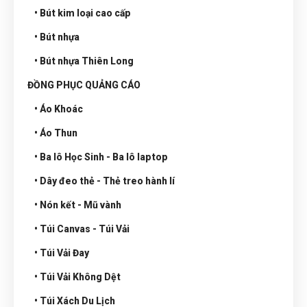
• Bút kim loại cao cấp
• Bút nhựa
• Bút nhựa Thiên Long
ĐỒNG PHỤC QUẢNG CÁO
• Áo Khoác
• Áo Thun
• Ba lô Học Sinh - Ba lô laptop
• Dây đeo thẻ - Thẻ treo hành lí
• Nón kết - Mũ vành
• Túi Canvas - Túi Vải
• Túi Vải Đay
• Túi Vải Không Dệt
• Túi Xách Du Lịch