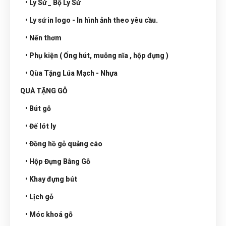
• Ly Sứ _ Bộ Ly Sứ
• Ly sứ in logo - In hình ảnh theo yêu cầu.
• Nến thơm
• Phụ kiện ( Ống hút, muỗng nĩa , hộp đựng )
• Qùa Tặng Lúa Mạch - Nhựa
QUÀ TẶNG GỖ
• Bút gỗ
• Đế lót ly
• Đồng hồ gỗ quảng cáo
• Hộp Đựng Bằng Gỗ
• Khay đựng bút
• Lịch gỗ
• Móc khoá gỗ