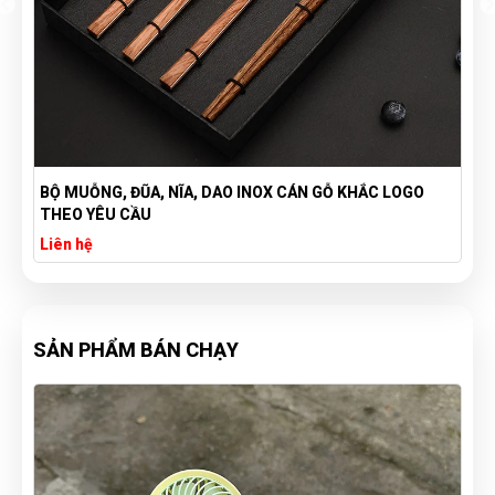
UỖNG, ĐŨA, NĨA, DAO INOX CÁN GỖ KHẮC LOGO
TÚI GIỮ N
 YÊU CẦU
CẦU - QUÀ
 hệ
Liên hệ
SẢN PHẨM BÁN CHẠY