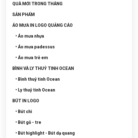
QUÀ MỚI TRONG THÁNG
SẢN PHẨM
ÁO MƯA IN LOGO QUẢNG CÁO
• Áo mưa nhựa
• Áo mưa padessus
• Áo mưa trẻ em
BÌNH VÀ LY THUỶ TINH OCEAN
• Bình thuỷ tinh Ocean
• Ly thuỷ tinh Ocean
BÚT IN LOGO
• Bút chì
• Bút gỗ - tre
• Bút highlight - Bút dạ quang