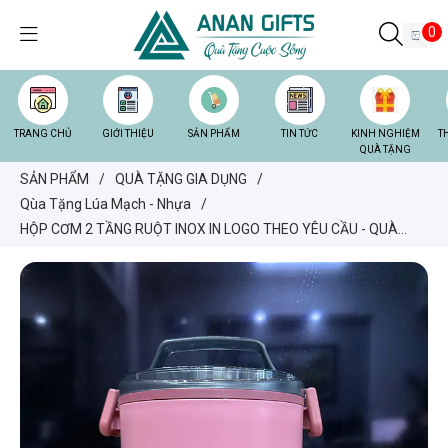
0
TRANG CHỦ
GIỚI THIỆU
SẢN PHẨM
TIN TỨC
KINH NGHIỆM
T
QUÀ TẶNG
SẢN PHẨM
/
QUÀ TẶNG GIA DỤNG
/
Qùa Tặng Lúa Mạch - Nhựa
/
HỘP CƠM 2 TẦNG RUỘT INOX IN LOGO THEO YÊU CẦU - QUÀ
TẶNG DOANH NGHIỆP THIẾT THỰC