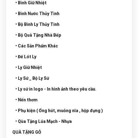
• Bình Giữ Nhiệt
• Bình Nước Thủy Tinh
• Bộ Bình Ly Thủy Tinh
• Bộ Quà Tặng Nhà Bếp
• Các Sản Phẩm Khác
• Đế Lót Ly
• Ly Giữ Nhiệt
• Ly Sứ _ Bộ Ly Sứ
• Ly sứ in logo - In hình ảnh theo yêu cầu.
• Nến thơm
• Phụ kiện ( Ống hút, muỗng nĩa , hộp đựng )
• Qùa Tặng Lúa Mạch - Nhựa
QUÀ TẶNG GỖ