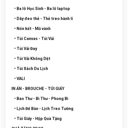
• Ba lô Học Sinh - Ba lô laptop
• Dây đeo thẻ - Thẻ treo hành lí
• Nón kết - Mũ vành
• Túi Canvas - Túi Vải
• Túi Vải Đay
• Túi Vải Không Dệt
• Túi Xách Du Lịch
• VALI
IN ẤN - BROUCHE - TÚI GIẤY
• Bao Thư - Bì Thư - Phong Bì
• Lịch Để Bàn - Lịch Treo Tường
• Túi Giấy - Hộp Quà Tặng