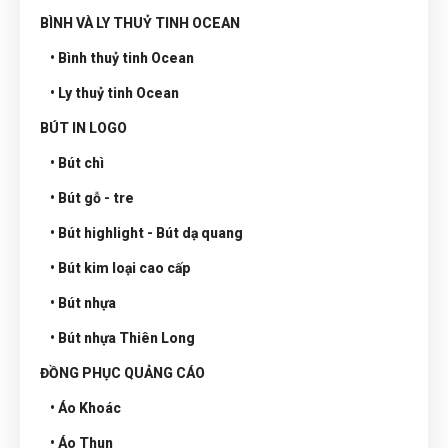
BÌNH VÀ LY THUỶ TINH OCEAN
• Bình thuỷ tinh Ocean
• Ly thuỷ tinh Ocean
BÚT IN LOGO
• Bút chì
• Bút gỗ - tre
• Bút highlight - Bút dạ quang
• Bút kim loại cao cấp
• Bút nhựa
• Bút nhựa Thiên Long
ĐỒNG PHỤC QUẢNG CÁO
• Áo Khoác
• Áo Thun