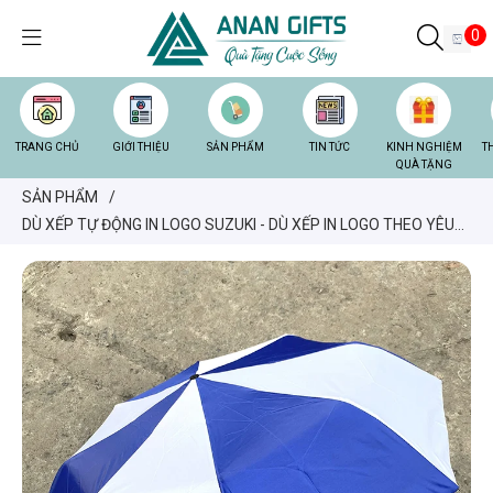
0
TRANG CHỦ
GIỚI THIỆU
SẢN PHẨM
TIN TỨC
KINH NGHIỆM
T
QUÀ TẶNG
SẢN PHẨM
/
DÙ XẾP TỰ ĐỘNG IN LOGO SUZUKI - DÙ XẾP IN LOGO THEO YÊU
CẦU