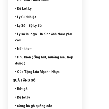
• Đế Lót Ly
• Ly Giữ Nhiệt
• Ly Sứ _ Bộ Ly Sứ
• Ly sứ in logo - In hình ảnh theo yêu
cầu.
• Nến thơm
• Phụ kiện ( Ống hút, muỗng nĩa , hộp
đựng )
• Qùa Tặng Lúa Mạch - Nhựa
QUÀ TẶNG GỖ
• Bút gỗ
• Đế lót ly
• Đồng hồ gỗ quảng cáo