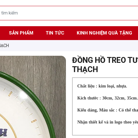
SẢN PHẨM
TIN TỨC
KINH NGHIỆM QUÀ TẶNG
HẠCH
ĐỒNG HỒ TREO TƯ
THẠCH
Chất liệu : kim loại, nhựa.
Kích thước : 30cm, 32cm, 35cm.
Kiểu dáng, Màu sắc : Có thể tha
Nhận thiết kế và in logo theo y