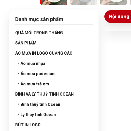
Nội dung 
Danh mục sản phẩm
QUÀ MỚI TRONG THÁNG
SẢN PHẨM
ÁO MƯA IN LOGO QUẢNG CÁO
• Áo mưa nhựa
• Áo mưa padessus
• Áo mưa trẻ em
BÌNH VÀ LY THUỶ TINH OCEAN
• Bình thuỷ tinh Ocean
• Ly thuỷ tinh Ocean
BÚT IN LOGO