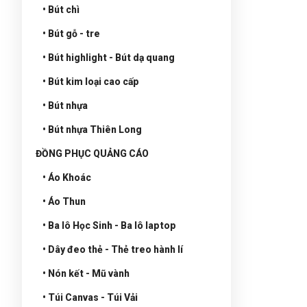
• Bút chì
• Bút gỗ - tre
• Bút highlight - Bút dạ quang
• Bút kim loại cao cấp
• Bút nhựa
• Bút nhựa Thiên Long
ĐỒNG PHỤC QUẢNG CÁO
• Áo Khoác
• Áo Thun
• Ba lô Học Sinh - Ba lô laptop
• Dây đeo thẻ - Thẻ treo hành lí
• Nón kết - Mũ vành
• Túi Canvas - Túi Vải