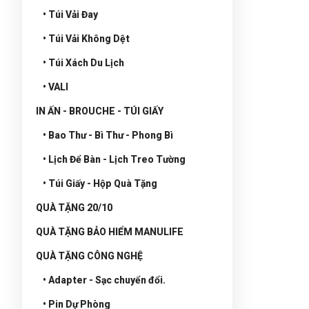
• Túi Vải Đay
• Túi Vải Không Dệt
• Túi Xách Du Lịch
• VALI
IN ẤN - BROUCHE - TÚI GIẤY
• Bao Thư - Bì Thư - Phong Bì
• Lịch Để Bàn - Lịch Treo Tường
• Túi Giấy - Hộp Quà Tặng
QUÀ TẶNG 20/10
QUÀ TẶNG BẢO HIỂM MANULIFE
QUÀ TẶNG CÔNG NGHỆ
• Adapter - Sạc chuyển đổi.
• Pin Dự Phòng