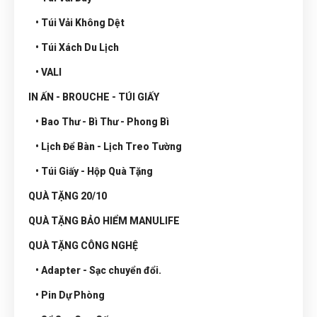
• Túi Vải Không Dệt
• Túi Xách Du Lịch
• VALI
IN ẤN - BROUCHE - TÚI GIẤY
• Bao Thư - Bì Thư - Phong Bì
• Lịch Để Bàn - Lịch Treo Tường
• Túi Giấy - Hộp Quà Tặng
QUÀ TẶNG 20/10
QUÀ TẶNG BẢO HIỂM MANULIFE
QUÀ TẶNG CÔNG NGHỆ
• Adapter - Sạc chuyển đổi.
• Pin Dự Phòng