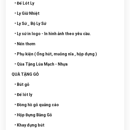
• Đế Lót Ly
• Ly Giữ Nhiệt
• Ly Sứ _ Bộ Ly Sứ
• Ly sứ in logo - In hình ảnh theo yêu cầu.
• Nến thơm
• Phụ kiện ( Ống hút, muỗng nĩa , hộp đựng )
• Qùa Tặng Lúa Mạch - Nhựa
QUÀ TẶNG GỖ
• Bút gỗ
• Đế lót ly
• Đồng hồ gỗ quảng cáo
• Hộp Đựng Bằng Gỗ
• Khay đựng bút