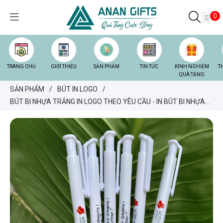
0
TRANG CHỦ
GIỚI THIỆU
SẢN PHẨM
TIN TỨC
KINH NGHIỆM
T
QUÀ TẶNG
SẢN PHẨM
/
BÚT IN LOGO
/
BÚT BI NHỰA TRẮNG IN LOGO THEO YÊU CẦU - IN BÚT BI NHỰA
TRẮNG GIÁ RẺ