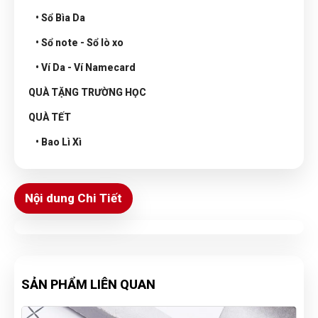
• Sổ Bìa Da
• Sổ note - Sổ lò xo
• Ví Da - Ví Namecard
QUÀ TẶNG TRƯỜNG HỌC
QUÀ TẾT
• Bao Lì Xì
Nội dung Chi Tiết
SẢN PHẨM LIÊN QUAN