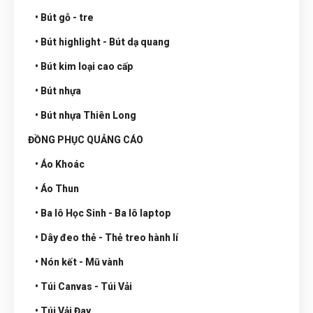
• Bút gỗ - tre
• Bút highlight - Bút dạ quang
• Bút kim loại cao cấp
• Bút nhựa
• Bút nhựa Thiên Long
ĐỒNG PHỤC QUẢNG CÁO
• Áo Khoác
• Áo Thun
• Ba lô Học Sinh - Ba lô laptop
• Dây đeo thẻ - Thẻ treo hành lí
• Nón kết - Mũ vành
• Túi Canvas - Túi Vải
• Túi Vải Đay