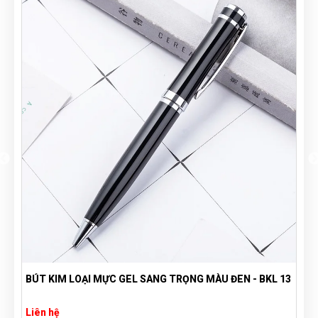
BÚT KIM LOẠI MỰC GEL SANG TRỌNG MÀU ĐEN - BKL 13
B
Liên hệ
L