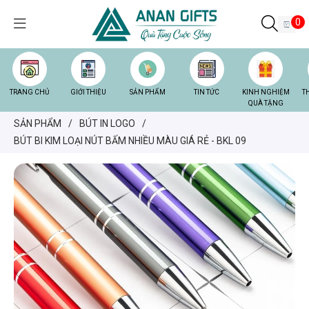
0
TRANG CHỦ
GIỚI THIỆU
SẢN PHẨM
TIN TỨC
KINH NGHIỆM
T
QUÀ TẶNG
SẢN PHẨM
/
BÚT IN LOGO
/
BÚT BI KIM LOẠI NÚT BẤM NHIỀU MÀU GIÁ RẺ - BKL 09