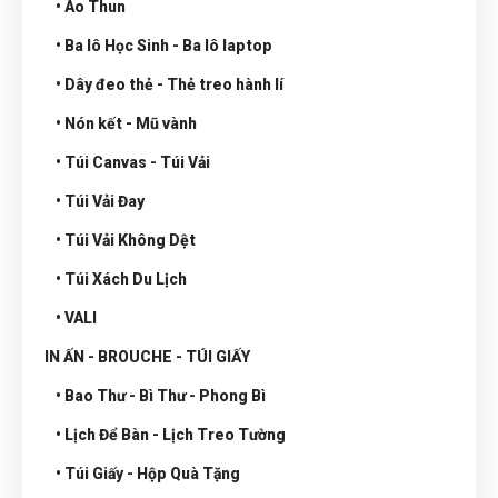
• Áo Thun
• Ba lô Học Sinh - Ba lô laptop
• Dây đeo thẻ - Thẻ treo hành lí
• Nón kết - Mũ vành
• Túi Canvas - Túi Vải
• Túi Vải Đay
• Túi Vải Không Dệt
• Túi Xách Du Lịch
• VALI
IN ẤN - BROUCHE - TÚI GIẤY
• Bao Thư - Bì Thư - Phong Bì
• Lịch Để Bàn - Lịch Treo Tường
• Túi Giấy - Hộp Quà Tặng