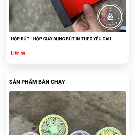
HỘP BÚT - HỘP GIẤY ĐỰNG BÚT IN THEO YÊU CẦU
Liên hệ
SẢN PHẨM BÁN CHẠY