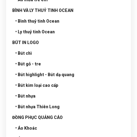
BÌNH VÀ LY THUỶ TINH OCEAN
• Bình thuỷ tinh Ocean
• Ly thuỷ tinh Ocean
BÚT IN LOGO
• Bút chì
• Bút gỗ - tre
• Bút highlight - Bút dạ quang
• Bút kim loại cao cấp
• Bút nhựa
• Bút nhựa Thiên Long
ĐỒNG PHỤC QUẢNG CÁO
• Áo Khoác