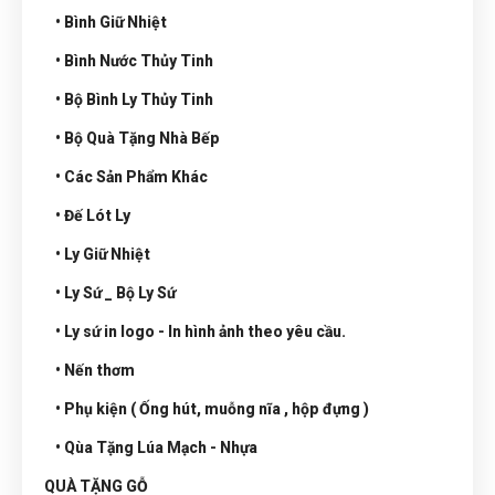
• Bình Giữ Nhiệt
• Bình Nước Thủy Tinh
• Bộ Bình Ly Thủy Tinh
• Bộ Quà Tặng Nhà Bếp
• Các Sản Phẩm Khác
• Đế Lót Ly
• Ly Giữ Nhiệt
• Ly Sứ _ Bộ Ly Sứ
• Ly sứ in logo - In hình ảnh theo yêu cầu.
• Nến thơm
• Phụ kiện ( Ống hút, muỗng nĩa , hộp đựng )
• Qùa Tặng Lúa Mạch - Nhựa
QUÀ TẶNG GỖ