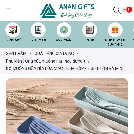
0
TRANG CHỦ
GIỚI THIỆU
SẢN PHẨM
TIN TỨC
KINH NGHIỆM
T
QUÀ TẶNG
SẢN PHẨM
/
QUÀ TẶNG GIA DỤNG
/
Phụ kiện ( Ống hút, muỗng nĩa , hộp đựng )
/
BỘ MUỖNG ĐŨA NĨA LÚA MẠCH KÈM HỘP - 2 SIZE LỚN VÀ MINI