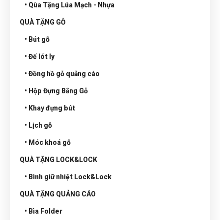
• Qùa Tặng Lúa Mạch - Nhựa
QUÀ TẶNG GỖ
• Bút gỗ
• Đế lót ly
• Đồng hồ gỗ quảng cáo
• Hộp Đựng Bằng Gỗ
• Khay đựng bút
• Lịch gỗ
• Móc khoá gỗ
QUÀ TẶNG LOCK&LOCK
• Bình giữ nhiệt Lock&Lock
QUÀ TẶNG QUẢNG CÁO
• Bìa Folder