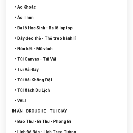
• Áo Khoác
• Áo Thun
• Ba lô Học Sinh - Ba lô laptop
• Dây đeo thẻ - Thẻ treo hành lí
• Nón kết - Mũ vành
• Túi Canvas - Túi Vải
• Túi Vải Đay
• Túi Vải Không Dệt
• Túi Xách Du Lịch
• VALI
IN ẤN - BROUCHE - TÚI GIẤY
• Bao Thư - Bì Thư - Phong Bì
• Lịch Để Bàn - Lịch Treo Tường