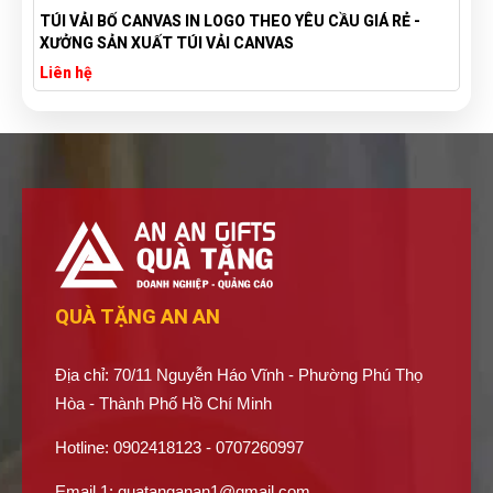
TÚI VẢI BỐ CANVAS IN LOGO THEO YÊU CẦU GIÁ RẺ -
XƯỞNG SẢN XUẤT TÚI VẢI CANVAS
Liên hệ
QUÀ TẶNG AN AN
Địa chỉ: 70/11 Nguyễn Háo Vĩnh - Phường Phú Thọ
Hòa - Thành Phố Hồ Chí Minh
Hotline: 0902418123 - 0707260997
Email 1:
quatanganan1@gmail.com