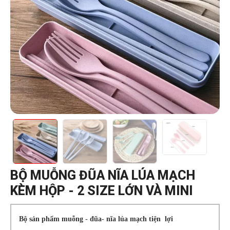
BỘ MUỖNG ĐŨA NĨA LÚA MẠCH
KÈM HỘP - 2 SIZE LỚN VÀ MINI
Bộ sản phẩm muỗng - đũa- nĩa lúa mạch tiện lợi