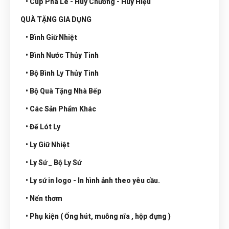
• Cúp Pha Lê - Huy Chương - Huy Hiệu
QUÀ TẶNG GIA DỤNG
• Bình Giữ Nhiệt
• Bình Nước Thủy Tinh
• Bộ Bình Ly Thủy Tinh
• Bộ Quà Tặng Nhà Bếp
• Các Sản Phẩm Khác
• Đế Lót Ly
• Ly Giữ Nhiệt
• Ly Sứ _ Bộ Ly Sứ
• Ly sứ in logo - In hình ảnh theo yêu cầu.
• Nến thơm
• Phụ kiện ( Ống hút, muỗng nĩa , hộp đựng )