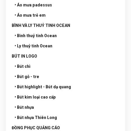
• Áo mưa padessus
• Áo mưa trẻ em
BÌNH VÀ LY THUỶ TINH OCEAN
• Bình thuỷ tinh Ocean
• Ly thuỷ tinh Ocean
BÚT IN LOGO
• Bút chì
• Bút gỗ - tre
• Bút highlight - Bút dạ quang
• Bút kim loại cao cấp
• Bút nhựa
• Bút nhựa Thiên Long
ĐỒNG PHỤC QUẢNG CÁO