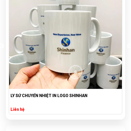
BÌNH GIỮ NHIỆT DUNG TÍCH 900ML IN LOGO THEO YÊU
CẦU - THIẾT KẾ HIỆN ĐẠI
Liên hệ