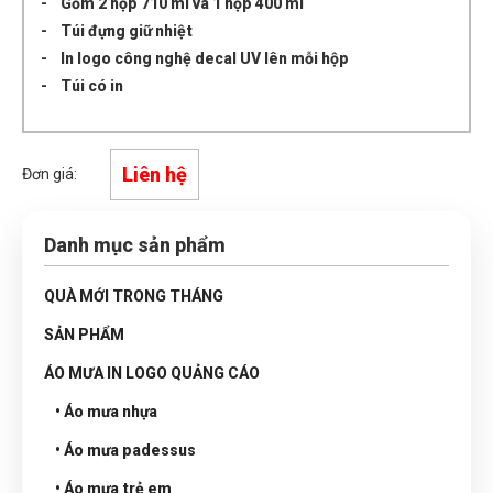
- Gồm 2 hộp 710 ml và 1 hộp 400 ml
- Túi đựng giữ nhiệt
- In logo công nghệ decal UV lên mỗi hộp
- Túi có in
Liên hệ
Đơn giá:
Danh mục sản phẩm
QUÀ MỚI TRONG THÁNG
SẢN PHẨM
ÁO MƯA IN LOGO QUẢNG CÁO
• Áo mưa nhựa
• Áo mưa padessus
• Áo mưa trẻ em