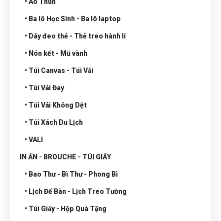
• Áo Thun
• Ba lô Học Sinh - Ba lô laptop
• Dây đeo thẻ - Thẻ treo hành lí
• Nón kết - Mũ vành
• Túi Canvas - Túi Vải
• Túi Vải Đay
• Túi Vải Không Dệt
• Túi Xách Du Lịch
• VALI
IN ẤN - BROUCHE - TÚI GIẤY
• Bao Thư - Bì Thư - Phong Bì
• Lịch Để Bàn - Lịch Treo Tường
• Túi Giấy - Hộp Quà Tặng