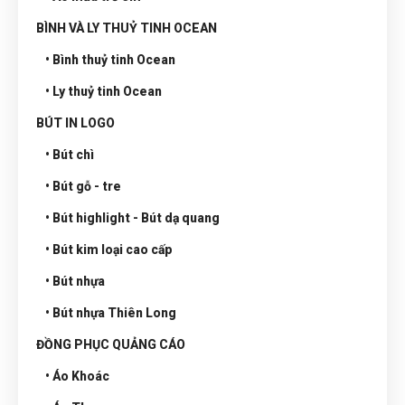
BÌNH VÀ LY THUỶ TINH OCEAN
• Bình thuỷ tinh Ocean
• Ly thuỷ tinh Ocean
BÚT IN LOGO
• Bút chì
• Bút gỗ - tre
• Bút highlight - Bút dạ quang
• Bút kim loại cao cấp
• Bút nhựa
• Bút nhựa Thiên Long
ĐỒNG PHỤC QUẢNG CÁO
• Áo Khoác