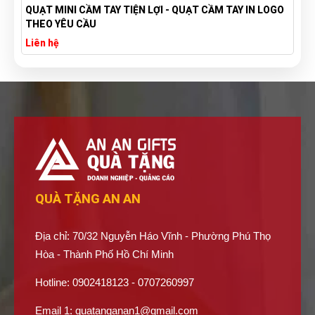
 - QUẠT CẦM TAY IN LOGO
TÚI VẢI BỐ CANVAS IN LOGO THEO Y
XƯỞNG SẢN XUẤT TÚI VẢI CANVAS
Liên hệ
QUÀ TẶNG AN AN
Địa chỉ: 70/32 Nguyễn Háo Vĩnh - Phường Phú Thọ
Hòa - Thành Phố Hồ Chí Minh
Hotline: 0902418123 - 0707260997
Email 1:
quatanganan1@gmail.com