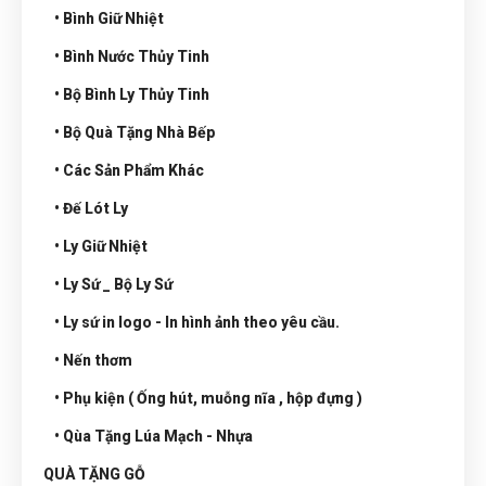
• Bình Giữ Nhiệt
• Bình Nước Thủy Tinh
• Bộ Bình Ly Thủy Tinh
• Bộ Quà Tặng Nhà Bếp
• Các Sản Phẩm Khác
• Đế Lót Ly
• Ly Giữ Nhiệt
• Ly Sứ _ Bộ Ly Sứ
• Ly sứ in logo - In hình ảnh theo yêu cầu.
• Nến thơm
• Phụ kiện ( Ống hút, muỗng nĩa , hộp đựng )
• Qùa Tặng Lúa Mạch - Nhựa
QUÀ TẶNG GỖ