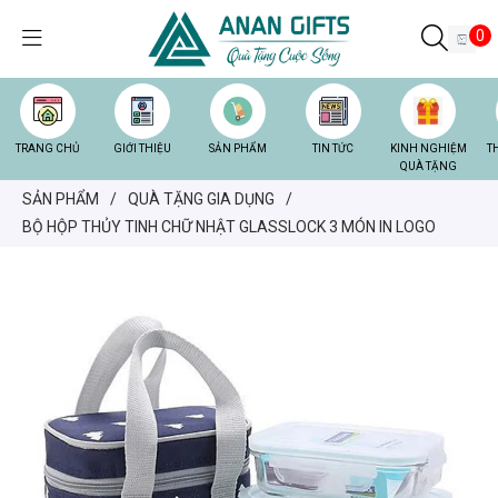
0
TRANG CHỦ
GIỚI THIỆU
SẢN PHẨM
TIN TỨC
KINH NGHIỆM
T
QUÀ TẶNG
SẢN PHẨM
/
QUÀ TẶNG GIA DỤNG
/
BỘ HỘP THỦY TINH CHỮ NHẬT GLASSLOCK 3 MÓN IN LOGO