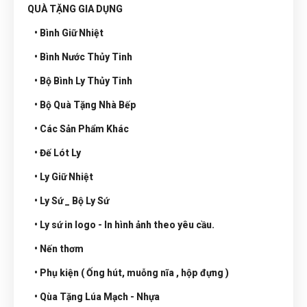
QUÀ TẶNG GIA DỤNG
• Bình Giữ Nhiệt
• Bình Nước Thủy Tinh
• Bộ Bình Ly Thủy Tinh
• Bộ Quà Tặng Nhà Bếp
• Các Sản Phẩm Khác
• Đế Lót Ly
• Ly Giữ Nhiệt
• Ly Sứ _ Bộ Ly Sứ
• Ly sứ in logo - In hình ảnh theo yêu cầu.
• Nến thơm
• Phụ kiện ( Ống hút, muỗng nĩa , hộp đựng )
• Qùa Tặng Lúa Mạch - Nhựa