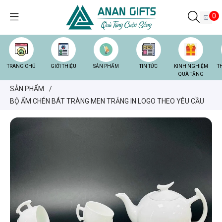
0
TRANG CHỦ
GIỚI THIỆU
SẢN PHẨM
TIN TỨC
KINH NGHIỆM
T
QUÀ TẶNG
SẢN PHẨM
/
BỘ ẤM CHÉN BÁT TRÀNG MEN TRẮNG IN LOGO THEO YÊU CẦU