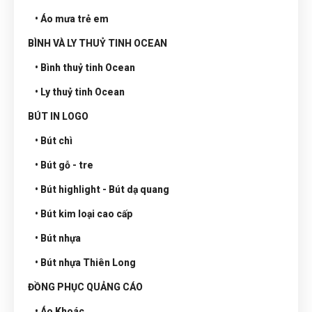
• Áo mưa trẻ em
BÌNH VÀ LY THUỶ TINH OCEAN
• Bình thuỷ tinh Ocean
• Ly thuỷ tinh Ocean
BÚT IN LOGO
• Bút chì
• Bút gỗ - tre
• Bút highlight - Bút dạ quang
• Bút kim loại cao cấp
• Bút nhựa
• Bút nhựa Thiên Long
ĐỒNG PHỤC QUẢNG CÁO
• Áo Khoác