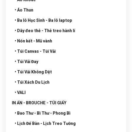
• Áo Thun
• Ba lô Học Sinh - Ba lô laptop
• Dây đeo thẻ - Thẻ treo hành lí
• Nón kết - Mũ vành
• Túi Canvas - Túi Vải
• Túi Vải Đay
• Túi Vải Không Dệt
• Túi Xách Du Lịch
• VALI
IN ẤN - BROUCHE - TÚI GIẤY
• Bao Thư - Bì Thư - Phong Bì
• Lịch Để Bàn - Lịch Treo Tường