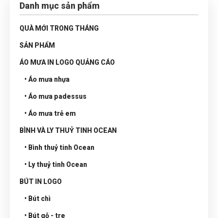
Danh mục sản phẩm
QUÀ MỚI TRONG THÁNG
SẢN PHẨM
ÁO MƯA IN LOGO QUẢNG CÁO
• Áo mưa nhựa
• Áo mưa padessus
• Áo mưa trẻ em
BÌNH VÀ LY THUỶ TINH OCEAN
• Bình thuỷ tinh Ocean
• Ly thuỷ tinh Ocean
BÚT IN LOGO
• Bút chì
• Bút gỗ - tre