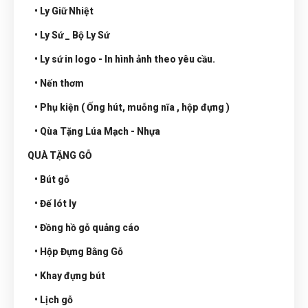
• Ly Giữ Nhiệt
• Ly Sứ _ Bộ Ly Sứ
• Ly sứ in logo - In hình ảnh theo yêu cầu.
• Nến thơm
• Phụ kiện ( Ống hút, muỗng nĩa , hộp đựng )
• Qùa Tặng Lúa Mạch - Nhựa
QUÀ TẶNG GỖ
• Bút gỗ
• Đế lót ly
• Đồng hồ gỗ quảng cáo
• Hộp Đựng Bằng Gỗ
• Khay đựng bút
• Lịch gỗ