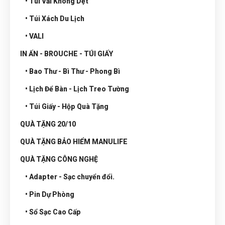
• Túi Vải Không Dệt
• Túi Xách Du Lịch
• VALI
IN ẤN - BROUCHE - TÚI GIẤY
• Bao Thư - Bì Thư - Phong Bì
• Lịch Để Bàn - Lịch Treo Tường
• Túi Giấy - Hộp Quà Tặng
QUÀ TẶNG 20/10
QUÀ TẶNG BẢO HIỂM MANULIFE
QUÀ TẶNG CÔNG NGHỆ
• Adapter - Sạc chuyển đổi.
• Pin Dự Phòng
• Sổ Sạc Cao Cấp