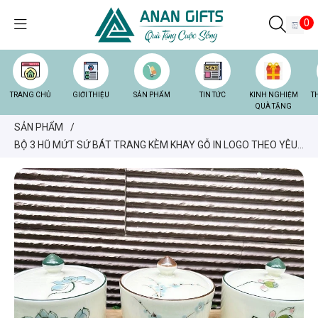
0
TRANG CHỦ
GIỚI THIỆU
SẢN PHẨM
TIN TỨC
KINH NGHIỆM
T
QUÀ TẶNG
SẢN PHẨM
/
BỘ 3 HŨ MỨT SỨ BÁT TRANG KÈM KHAY GỖ IN LOGO THEO YÊU
CẦU