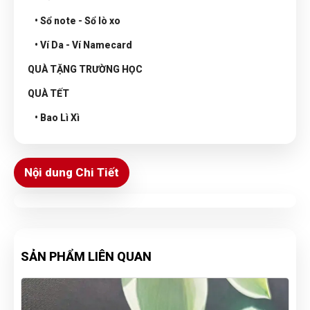
• Sổ note - Sổ lò xo
• Ví Da - Ví Namecard
QUÀ TẶNG TRƯỜNG HỌC
QUÀ TẾT
• Bao Lì Xì
Nội dung Chi Tiết
SẢN PHẨM LIÊN QUAN