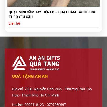
QUẠT MINI CẦM TAY TIỆN LỢI - QUẠT CẦM TAY IN LOGO
THEO YÊU CẦU
Liên hệ
QUÀ TẶNG AN AN
Địa chỉ: 70/11 Nguyễn Háo Vĩnh - Phường Phú Thọ
Hòa - Thành Phố Hồ Chí Minh
Hotline: 0902418123 - 0707260997