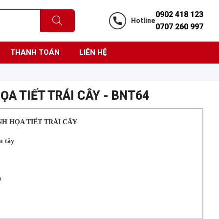
0902 418 123
Hotline
0707 260 997
THANH TOÁN
LIÊN HỆ
ỌA TIẾT TRÁI CÂY - BNT64
INH HỌA TIẾT TRÁI CÂY
u tây
D