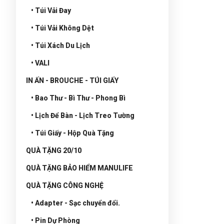
• Túi Vải Đay
• Túi Vải Không Dệt
• Túi Xách Du Lịch
• VALI
IN ẤN - BROUCHE - TÚI GIẤY
• Bao Thư - Bì Thư - Phong Bì
• Lịch Để Bàn - Lịch Treo Tường
• Túi Giấy - Hộp Quà Tặng
QUÀ TẶNG 20/10
QUÀ TẶNG BẢO HIỂM MANULIFE
QUÀ TẶNG CÔNG NGHỆ
• Adapter - Sạc chuyển đổi.
• Pin Dự Phòng