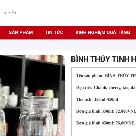
SẢN PHẨM
TIN TỨC
KINH NGHIỆM QUÀ TẶNG
BÌNH THỦY TINH H
Tên sản phẩm: BÌNH THỦY T
Họa tiết: Chanh, cherry, táo, dâ
Thể tích: 350ml-450ml
Đơn giá bình 350ml: 72,000VN
Đơn giá bình 450ml: 76,00VND