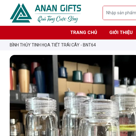
TRANG CHỦ
GIỚI THIỆU
BÌNH THỦY TINH HỌA TIẾT TRÁI CÂY - BNT64