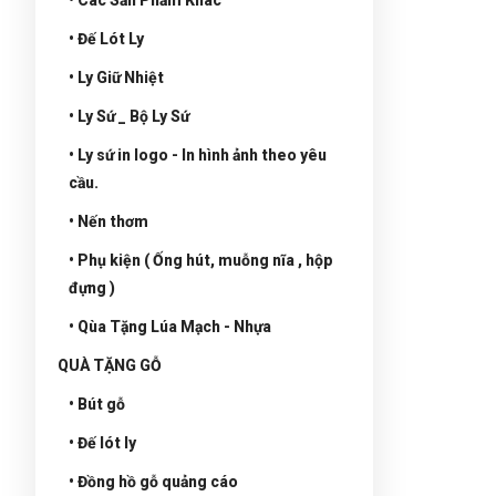
• Đế Lót Ly
• Ly Giữ Nhiệt
• Ly Sứ _ Bộ Ly Sứ
• Ly sứ in logo - In hình ảnh theo yêu
cầu.
• Nến thơm
• Phụ kiện ( Ống hút, muỗng nĩa , hộp
đựng )
• Qùa Tặng Lúa Mạch - Nhựa
QUÀ TẶNG GỖ
• Bút gỗ
• Đế lót ly
• Đồng hồ gỗ quảng cáo