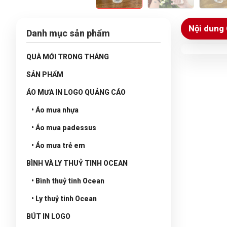
Nội dung 
Danh mục sản phẩm
QUÀ MỚI TRONG THÁNG
SẢN PHẨM
ÁO MƯA IN LOGO QUẢNG CÁO
• Áo mưa nhựa
• Áo mưa padessus
• Áo mưa trẻ em
BÌNH VÀ LY THUỶ TINH OCEAN
• Bình thuỷ tinh Ocean
• Ly thuỷ tinh Ocean
BÚT IN LOGO