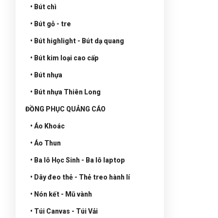
• Bút chì
• Bút gỗ - tre
• Bút highlight - Bút dạ quang
• Bút kim loại cao cấp
• Bút nhựa
• Bút nhựa Thiên Long
ĐỒNG PHỤC QUẢNG CÁO
• Áo Khoác
• Áo Thun
• Ba lô Học Sinh - Ba lô laptop
• Dây đeo thẻ - Thẻ treo hành lí
• Nón kết - Mũ vành
• Túi Canvas - Túi Vải