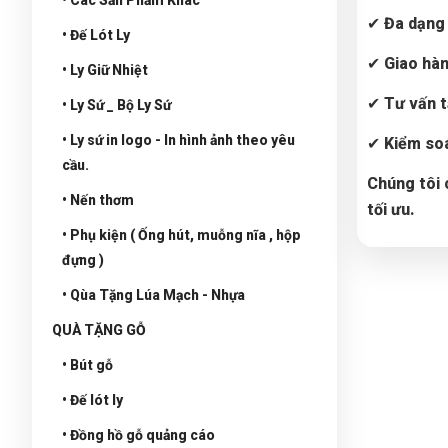
✔
Đa dạng
• Đế Lót Ly
✔
Giao hàn
• Ly Giữ Nhiệt
✔
Tư vấn 
• Ly Sứ _ Bộ Ly Sứ
• Ly sứ in logo - In hình ảnh theo yêu
✔
Kiểm soá
cầu.
Chúng tôi 
• Nến thơm
tối ưu.
• Phụ kiện ( Ống hút, muỗng nĩa , hộp
đựng )
• Qùa Tặng Lúa Mạch - Nhựa
QUÀ TẶNG GỖ
• Bút gỗ
• Đế lót ly
• Đồng hồ gỗ quảng cáo