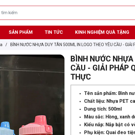
SẢN PHẨM
TIN TỨC
KINH NGHIỆM QUÀ TẶNG
ựa
/
BÌNH NƯỚC NHỰA DUY TÂN 500ML IN LOGO THEO YÊU CẦU - GIẢ
BÌNH NƯỚC NHỰA 
CẦU - GIẢI PHÁP
THỰC
Tên sản phẩm: Bình nư
Chất liệu: Nhựa PET c
Dung tích: 500ml
Màu sắc: Hồng, xanh d
Kiểu nắp: Nắp bật có v
Phụ kiện: Quai đeo tiện