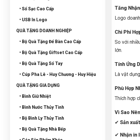
Tăng Nhận
• Sổ Sạc Cao Cấp
Logo doanh 
• USB In Logo
QUÀ TẶNG DOANH NGHIỆP
Chi Phí Hợ
• Bộ Quà Tặng Để Bàn Cao Cấp
So với nhiề
lớn.
• Bộ Quà Tặng Giftset Cao Cấp
• Bộ Quà Tặng Sổ Tay
Tính Ứng 
Là vật dụng
• Cúp Pha Lê - Huy Chương - Huy Hiệu
QUÀ TẶNG GIA DỤNG
Phù Hợp N
• Bình Giữ Nhiệt
Thích hợp c
• Bình Nước Thủy Tinh
Vì Sao Nê
• Bộ Bình Ly Thủy Tinh
✔
Sản xuất
• Bộ Quà Tặng Nhà Bếp
✔
Nhận in 
• Các Sản Phẩm Khác