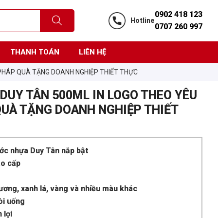
0902 418 123
Hotline
0707 260 997
THANH TOÁN
LIÊN HỆ
I PHÁP QUÀ TẶNG DOANH NGHIỆP THIẾT THỰC
DUY TÂN 500ML IN LOGO THEO YÊU
 QUÀ TẶNG DOANH NGHIỆP THIẾT
ớc nhựa Duy Tân nắp bật
ao cấp
ương, xanh lá, vàng và nhiều màu khác
òi uống
 lợi