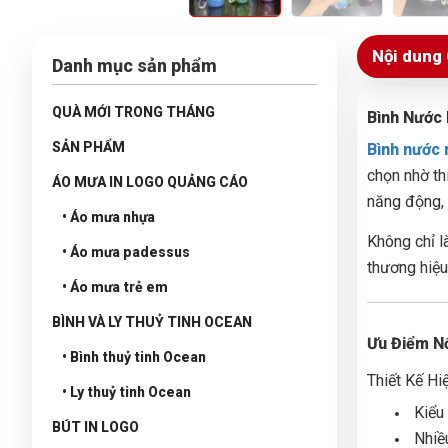
Nội dung 
Danh mục sản phẩm
QUÀ MỚI TRONG THÁNG
Bình Nước
SẢN PHẨM
Bình nước
chọn nhờ th
ÁO MƯA IN LOGO QUẢNG CÁO
năng động, 
• Áo mưa nhựa
Không chỉ l
• Áo mưa padessus
thương hiệu
• Áo mưa trẻ em
BÌNH VÀ LY THUỶ TINH OCEAN
Ưu Điểm Nổ
• Bình thuỷ tinh Ocean
Thiết Kế Hiệ
• Ly thuỷ tinh Ocean
Kiểu
BÚT IN LOGO
Nhiề