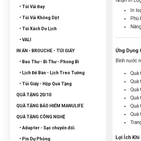
Nhận In Lo
• Túi Vải Đay
In l
• Túi Vải Không Dệt
Phù 
Nâng 
• Túi Xách Du Lịch
• VALI
Ứng Dụng 
IN ẤN - BROUCHE - TÚI GIẤY
Bình nước n
• Bao Thư - Bì Thư - Phong Bì
• Lịch Để Bàn - Lịch Treo Tường
Quà 
Quà 
• Túi Giấy - Hộp Quà Tặng
Quà t
QUÀ TẶNG 20/10
Quà 
Quà 
QUÀ TẶNG BẢO HIỂM MANULIFE
Quà 
QUÀ TẶNG CÔNG NGHỆ
Trang
• Adapter - Sạc chuyển đổi.
Lợi Ích Kh
• Pin Dự Phòng