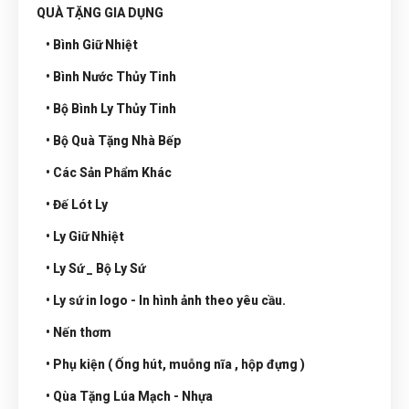
QUÀ TẶNG GIA DỤNG
• Bình Giữ Nhiệt
• Bình Nước Thủy Tinh
• Bộ Bình Ly Thủy Tinh
• Bộ Quà Tặng Nhà Bếp
• Các Sản Phẩm Khác
• Đế Lót Ly
• Ly Giữ Nhiệt
• Ly Sứ _ Bộ Ly Sứ
• Ly sứ in logo - In hình ảnh theo yêu cầu.
• Nến thơm
• Phụ kiện ( Ống hút, muỗng nĩa , hộp đựng )
• Qùa Tặng Lúa Mạch - Nhựa