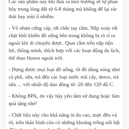
Các sản phẩm này khi thải ra môi trường sẽ tự phân
hủy trong lòng đất từ 6-8 tháng mà không để lại rác
thải hay mùi ô nhiễm.
- Vỏ nhựa cứng cáp, rất chắc tay cầm. Nắp xoáy rất
chặt khít khiến đồ uống bên trong không bị rò rỉ ra
ngoài khi di chuyển được. Quai cầm trên nắp tiện
lợi, thông minh, thích hợp với các hoạt động du lịch,
thể thao fitness ngoài trời.
- Đựng được mọi loại đồ uống, từ đồ dùng nóng như
cà phê, sữa, trà đến các loại nước trái cây, detox, trà
sữa ... với nhiệt độ dao động từ -20 đến 120 độ C.
- Không BPA, do vậy hãy yên tâm sử dụng hoặc làm
quà tặng nhé!
- Chất liệu này cho khả năng in ấn cao, mực đều và
rõ, trên thân bình còn có những khoảng trống nổi bật