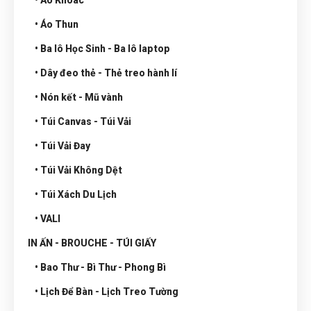
• Áo Thun
• Ba lô Học Sinh - Ba lô laptop
• Dây đeo thẻ - Thẻ treo hành lí
• Nón kết - Mũ vành
• Túi Canvas - Túi Vải
• Túi Vải Đay
• Túi Vải Không Dệt
• Túi Xách Du Lịch
• VALI
IN ẤN - BROUCHE - TÚI GIẤY
• Bao Thư - Bì Thư - Phong Bì
• Lịch Để Bàn - Lịch Treo Tường