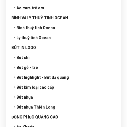
• Áo mưa trẻ em
BÌNH VÀ LY THUỶ TINH OCEAN
• Bình thuỷ tinh Ocean
• Ly thuỷ tinh Ocean
BÚT IN LOGO
• Bút chì
• Bút gỗ - tre
• Bút highlight - Bút dạ quang
• Bút kim loại cao cấp
• Bút nhựa
• Bút nhựa Thiên Long
ĐỒNG PHỤC QUẢNG CÁO
• Áo Khoác