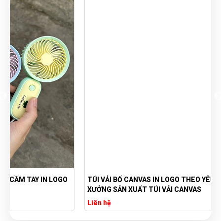
TÚI VẢI BỐ CANVAS IN LOGO THEO YÊU CẦU GIÁ RẺ -
XƯỞNG SẢN XUẤT TÚI VẢI CANVAS
Liên hệ