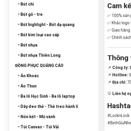
Cam kế
• Bút chì
• Bút gỗ - tre
✅ 100% sản 
✅ Khắc logo 
• Bút highlight - Bút dạ quang
✅ Giao hàng 
• Bút kim loại cao cấp
✅ Chính sách
• Bút nhựa
• Bút nhựa Thiên Long
Thông t
ĐỒNG PHỤC QUẢNG CÁO
📌
Công ty:
📌
Hotline:
0
• Áo Khoác
📌
Địa chỉ:
70
• Áo Thun
💡
Liên hệ n
• Ba lô Học Sinh - Ba lô laptop
Hashta
• Dây đeo thẻ - Thẻ treo hành lí
#LocknLock
• Nón kết - Mũ vành
#BinhGiuNh
• Túi Canvas - Túi Vải