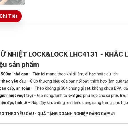
Chi Tiết
IỮ NHIỆT LOCK&LOCK LHC4131 - KHẮC
iệu sản phẩm
 500ml nhỏ gọn
– Tiện lợi mang theo khi đi làm, đi học hoặc du lịch.
 theo yêu cầu
– Giúp thương hiệu của bạn nổi bật, thích hợp làm quà tặn
 cao cấp, an toàn
– Thép không gỉ 304 chống gỉ sét, không chứa BPA, đả
iữ nhiệt vượt trội
– Giữ nóng/lạnh từ
6-8 giờ
, phù hợp cho cà phê, trà,
iện đại, tinh tế
– Nắp đậy kín, chống rò rỉ, kiểu dáng sang trọng, phù hợp
GO THEO YÊU CẦU - QUÀ TẶNG DOANH NGHIỆP ĐẲNG CẤP!
🎁