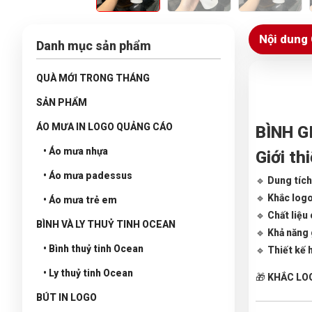
Nội dung 
Danh mục sản phẩm
QUÀ MỚI TRONG THÁNG
SẢN PHẨM
ÁO MƯA IN LOGO QUẢNG CÁO
BÌNH G
• Áo mưa nhựa
Giới th
• Áo mưa padessus
🔹
Dung tích
🔹
Khắc logo
• Áo mưa trẻ em
🔹
Chất liệu
BÌNH VÀ LY THUỶ TINH OCEAN
🔹
Khả năng g
• Bình thuỷ tinh Ocean
🔹
Thiết kế h
• Ly thuỷ tinh Ocean
🎁
KHẮC LO
BÚT IN LOGO