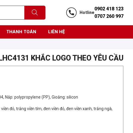
0902 418 123
Hotline
0707 260 997
THANH TOÁN
LIÊN HỆ
LHC4131 KHẮC LOGO THEO YÊU CẦU
04, Nắp: polypropylene (PP), Gioăng: silicon
viền đỏ, trắng viền tím, đen viền đỏ, đen viền xanh, trắng ngà,