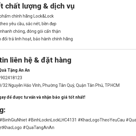
t chất lượng & dịch vụ
phẩm chính hãng Lock&Lock
theo yêu cầu, sắc nét, bền đẹp
nhanh chóng, đóng gói cẩn thận
 đổi trả linh hoạt, bảo hành chính hãng
in liên hệ & đặt hàng
Quà Tặng An An
902418123
/32 Nguyễn Háo Vĩnh, Phường Tân Quý, Quận Tân Phú, TP.HCM
gay để được tư vấn và nhận báo giá tốt nhất!
g:
 #BinhGiuNhiet #BinhLocknLockLHC4131 #KhacLogoTheoYeuCau #Q
ietKhacLogo #QuaTangAnAn