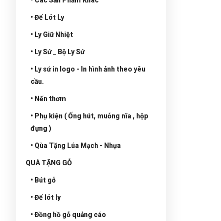
• Đế Lót Ly
• Ly Giữ Nhiệt
• Ly Sứ _ Bộ Ly Sứ
• Ly sứ in logo - In hình ảnh theo yêu
cầu.
• Nến thơm
• Phụ kiện ( Ống hút, muỗng nĩa , hộp
đựng )
• Qùa Tặng Lúa Mạch - Nhựa
QUÀ TẶNG GỖ
• Bút gỗ
• Đế lót ly
• Đồng hồ gỗ quảng cáo