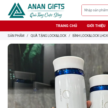
TRANG CHỦ
GIỚI THIỆU
SẢN PHẨM
/
QUÀ TẶNG LOCK&LOCK
/
BÌNH LOCK&LOCK LHC4