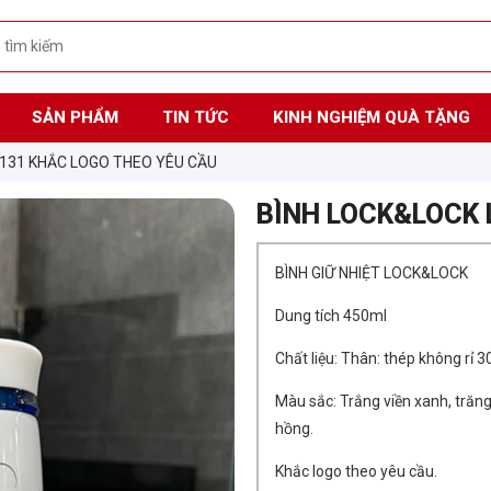
SẢN PHẨM
TIN TỨC
KINH NGHIỆM QUÀ TẶNG
131 KHẮC LOGO THEO YÊU CẦU
BÌNH LOCK&LOCK 
BÌNH GIỮ NHIỆT LOCK&LOCK
Dung tích 450ml
Chất liệu: Thân: thép không rỉ 3
Màu sắc: Trắng viền xanh, trăng 
hồng.
Khắc logo theo yêu cầu.