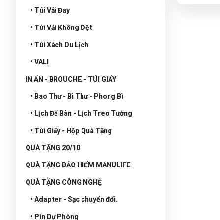
• Túi Vải Đay
• Túi Vải Không Dệt
• Túi Xách Du Lịch
• VALI
IN ẤN - BROUCHE - TÚI GIẤY
• Bao Thư - Bì Thư - Phong Bì
• Lịch Để Bàn - Lịch Treo Tường
• Túi Giấy - Hộp Quà Tặng
QUÀ TẶNG 20/10
QUÀ TẶNG BẢO HIỂM MANULIFE
QUÀ TẶNG CÔNG NGHỆ
• Adapter - Sạc chuyển đổi.
• Pin Dự Phòng