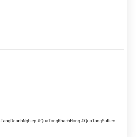
uaTangDoanhNghiep #QuaTangKhachHang #QuaTangSuKien