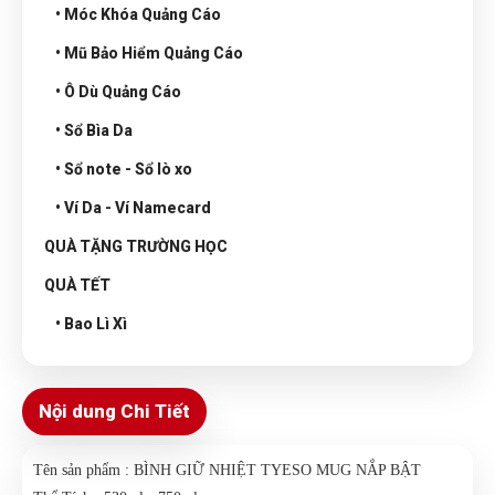
• Móc Khóa Quảng Cáo
• Mũ Bảo Hiểm Quảng Cáo
• Ô Dù Quảng Cáo
• Sổ Bìa Da
• Sổ note - Sổ lò xo
• Ví Da - Ví Namecard
QUÀ TẶNG TRƯỜNG HỌC
QUÀ TẾT
• Bao Lì Xì
Nội dung Chi Tiết
Tên sản phẩm : BÌNH GIỮ NHIỆT TYESO MUG NẮP BẬT