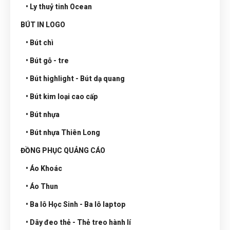
• Ly thuỷ tinh Ocean
BÚT IN LOGO
• Bút chì
• Bút gỗ - tre
• Bút highlight - Bút dạ quang
• Bút kim loại cao cấp
• Bút nhựa
• Bút nhựa Thiên Long
ĐỒNG PHỤC QUẢNG CÁO
• Áo Khoác
• Áo Thun
• Ba lô Học Sinh - Ba lô laptop
• Dây đeo thẻ - Thẻ treo hành lí