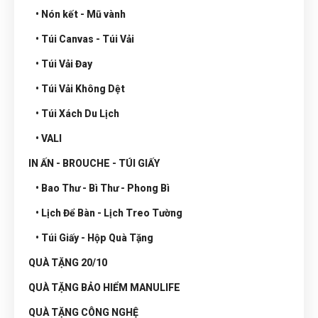
• Nón kết - Mũ vành
• Túi Canvas - Túi Vải
• Túi Vải Đay
• Túi Vải Không Dệt
• Túi Xách Du Lịch
• VALI
IN ẤN - BROUCHE - TÚI GIẤY
• Bao Thư - Bì Thư - Phong Bì
• Lịch Để Bàn - Lịch Treo Tường
• Túi Giấy - Hộp Quà Tặng
QUÀ TẶNG 20/10
QUÀ TẶNG BẢO HIỂM MANULIFE
QUÀ TẶNG CÔNG NGHỆ