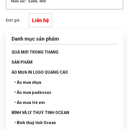
Màu sắc: Xanh, đen
Liên hệ
Đơn giá:
Danh mục sản phẩm
QUÀ MỚI TRONG THÁNG
SẢN PHẨM
ÁO MƯA IN LOGO QUẢNG CÁO
• Áo mưa nhựa
• Áo mưa padessus
• Áo mưa trẻ em
BÌNH VÀ LY THUỶ TINH OCEAN
• Bình thuỷ tinh Ocean