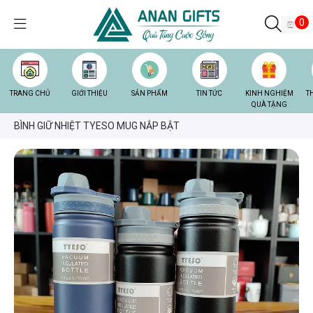
0
TRANG CHỦ
GIỚI THIỆU
SẢN PHẨM
TIN TỨC
KINH NGHIỆM
T
QUÀ TẶNG
BÌNH GIỮ NHIỆT TYESO MUG NẮP BẬT