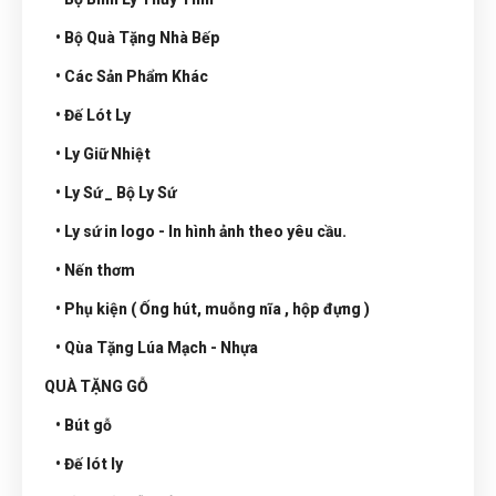
• Bộ Quà Tặng Nhà Bếp
• Các Sản Phẩm Khác
• Đế Lót Ly
• Ly Giữ Nhiệt
• Ly Sứ _ Bộ Ly Sứ
• Ly sứ in logo - In hình ảnh theo yêu cầu.
• Nến thơm
• Phụ kiện ( Ống hút, muỗng nĩa , hộp đựng )
• Qùa Tặng Lúa Mạch - Nhựa
QUÀ TẶNG GỖ
• Bút gỗ
• Đế lót ly