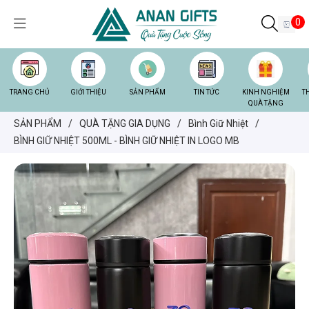
0
TRANG CHỦ
GIỚI THIỆU
SẢN PHẨM
TIN TỨC
KINH NGHIỆM
T
QUÀ TẶNG
SẢN PHẨM
/
QUÀ TẶNG GIA DỤNG
/
Bình Giữ Nhiệt
/
BÌNH GIỮ NHIỆT 500ML - BÌNH GIỮ NHIỆT IN LOGO MB