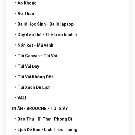
• Áo Khoác
• Áo Thun
• Ba lô Học Sinh - Ba lô laptop
• Dây đeo thẻ - Thẻ treo hành lí
• Nón kết - Mũ vành
• Túi Canvas - Túi Vải
• Túi Vải Đay
• Túi Vải Không Dệt
• Túi Xách Du Lịch
• VALI
IN ẤN - BROUCHE - TÚI GIẤY
• Bao Thư - Bì Thư - Phong Bì
• Lịch Để Bàn - Lịch Treo Tường