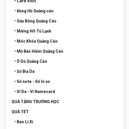
• Card Visit
• Đồng Hồ Quảng cáo
• Gấu Bông Quảng Cáo
• Miếng Hít Tủ Lạnh
• Móc Khóa Quảng Cáo
• Mũ Bảo Hiểm Quảng Cáo
• Ô Dù Quảng Cáo
• Sổ Bìa Da
• Sổ note - Sổ lò xo
• Ví Da - Ví Namecard
QUÀ TẶNG TRƯỜNG HỌC
QUÀ TẾT
• Bao Lì Xì