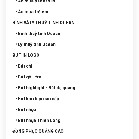
• Áo mưa padessus
• Áo mưa trẻ em
BÌNH VÀ LY THUỶ TINH OCEAN
• Bình thuỷ tinh Ocean
• Ly thuỷ tinh Ocean
BÚT IN LOGO
• Bút chì
• Bút gỗ - tre
• Bút highlight - Bút dạ quang
• Bút kim loại cao cấp
• Bút nhựa
• Bút nhựa Thiên Long
ĐỒNG PHỤC QUẢNG CÁO