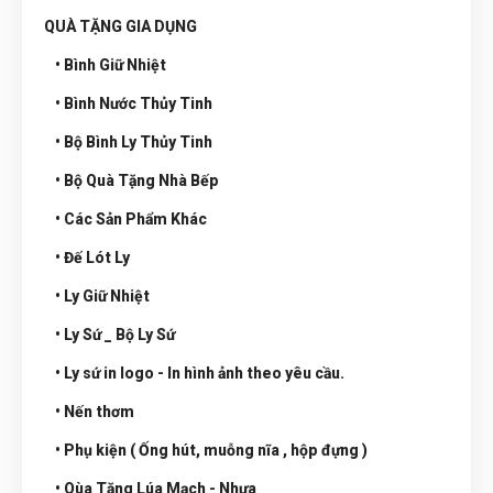
QUÀ TẶNG GIA DỤNG
• Bình Giữ Nhiệt
• Bình Nước Thủy Tinh
• Bộ Bình Ly Thủy Tinh
• Bộ Quà Tặng Nhà Bếp
• Các Sản Phẩm Khác
• Đế Lót Ly
• Ly Giữ Nhiệt
• Ly Sứ _ Bộ Ly Sứ
• Ly sứ in logo - In hình ảnh theo yêu cầu.
• Nến thơm
• Phụ kiện ( Ống hút, muỗng nĩa , hộp đựng )
• Qùa Tặng Lúa Mạch - Nhựa