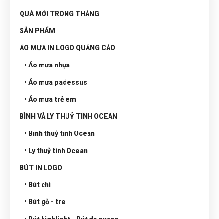
QUÀ MỚI TRONG THÁNG
SẢN PHẨM
ÁO MƯA IN LOGO QUẢNG CÁO
• Áo mưa nhựa
• Áo mưa padessus
• Áo mưa trẻ em
BÌNH VÀ LY THUỶ TINH OCEAN
• Bình thuỷ tinh Ocean
• Ly thuỷ tinh Ocean
BÚT IN LOGO
• Bút chì
• Bút gỗ - tre