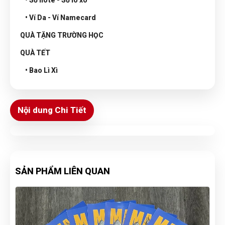
• Sổ note - Sổ lò xo
• Ví Da - Ví Namecard
QUÀ TẶNG TRƯỜNG HỌC
QUÀ TẾT
• Bao Lì Xì
Nội dung Chi Tiết
SẢN PHẨM LIÊN QUAN