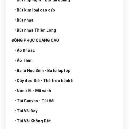
• Bút highlight - Bút dạ quang
• Bút kim loại cao cấp
• Bút nhựa
• Bút nhựa Thiên Long
ĐỒNG PHỤC QUẢNG CÁO
• Áo Khoác
• Áo Thun
• Ba lô Học Sinh - Ba lô laptop
• Dây đeo thẻ - Thẻ treo hành lí
• Nón kết - Mũ vành
• Túi Canvas - Túi Vải
• Túi Vải Đay
• Túi Vải Không Dệt