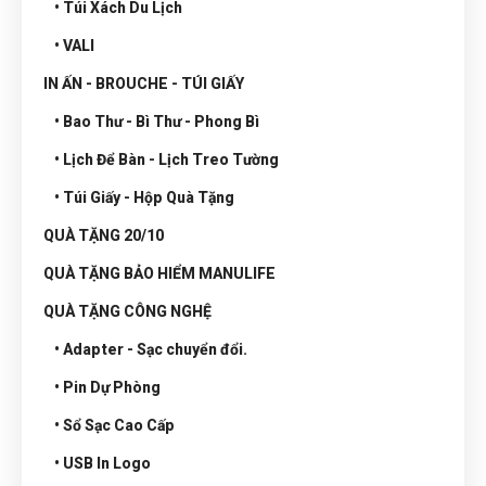
• Túi Xách Du Lịch
• VALI
IN ẤN - BROUCHE - TÚI GIẤY
• Bao Thư - Bì Thư - Phong Bì
• Lịch Để Bàn - Lịch Treo Tường
• Túi Giấy - Hộp Quà Tặng
QUÀ TẶNG 20/10
QUÀ TẶNG BẢO HIỂM MANULIFE
QUÀ TẶNG CÔNG NGHỆ
• Adapter - Sạc chuyển đổi.
• Pin Dự Phòng
• Sổ Sạc Cao Cấp
• USB In Logo