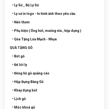
• Ly Sứ _ Bộ Ly Sứ
• Ly sứ in logo - In hình ảnh theo yêu cầu.
• Nến thơm
• Phụ kiện ( Ống hút, muỗng nĩa , hộp đựng )
• Qùa Tặng Lúa Mạch - Nhựa
QUÀ TẶNG GỖ
• Bút gỗ
• Đế lót ly
• Đồng hồ gỗ quảng cáo
• Hộp Đựng Bằng Gỗ
• Khay đựng bút
• Lịch gỗ
• Móc khoá gỗ