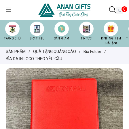
0
TRANG CHỦ
GIỚI THIỆU
SẢN PHẨM
TIN TỨC
KINH NGHIỆM
T
QUÀ TẶNG
SẢN PHẨM
/
QUÀ TẶNG QUẢNG CÁO
/
Bìa Folder
/
BÌA DA IN LOGO THEO YÊU CẦU