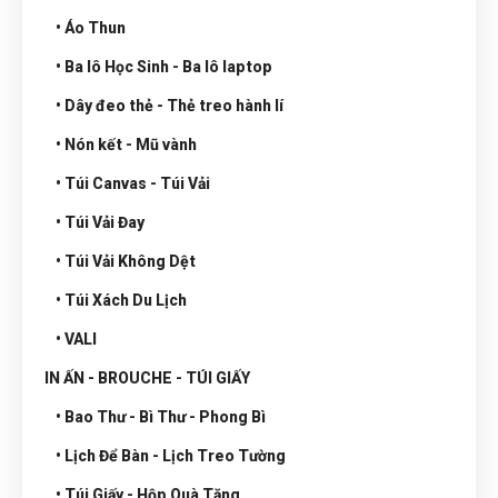
• Áo Thun
• Ba lô Học Sinh - Ba lô laptop
• Dây đeo thẻ - Thẻ treo hành lí
• Nón kết - Mũ vành
• Túi Canvas - Túi Vải
• Túi Vải Đay
• Túi Vải Không Dệt
• Túi Xách Du Lịch
• VALI
IN ẤN - BROUCHE - TÚI GIẤY
• Bao Thư - Bì Thư - Phong Bì
• Lịch Để Bàn - Lịch Treo Tường
• Túi Giấy - Hộp Quà Tặng