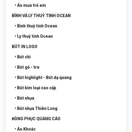
• Áo mưa trẻ em
BÌNH VÀ LY THUỶ TINH OCEAN
• Bình thuỷ tinh Ocean
• Ly thuỷ tinh Ocean
BÚT IN LOGO
• Bút chì
• Bút gỗ - tre
• Bút highlight - Bút dạ quang
• Bút kim loại cao cấp
• Bút nhựa
• Bút nhựa Thiên Long
ĐỒNG PHỤC QUẢNG CÁO
• Áo Khoác