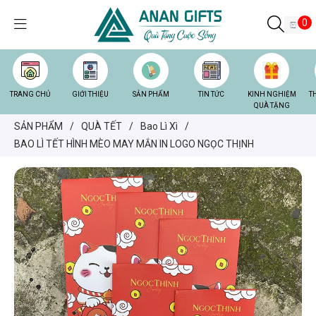
0
TRANG CHỦ
GIỚI THIỆU
SẢN PHẨM
TIN TỨC
KINH NGHIỆM
T
QUÀ TẶNG
SẢN PHẨM
/
QUÀ TẾT
/
Bao Lì Xì
/
BAO LÌ TẾT HÌNH MÈO MAY MẮN IN LOGO NGỌC THỊNH