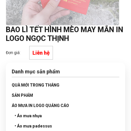
BAO LÌ TẾT HÌNH MÈO MAY MẮN IN
LOGO NGỌC THỊNH
Liên hệ
Đơn giá:
Danh mục sản phẩm
QUÀ MỚI TRONG THÁNG
SẢN PHẨM
ÁO MƯA IN LOGO QUẢNG CÁO
• Áo mưa nhựa
• Áo mưa padessus