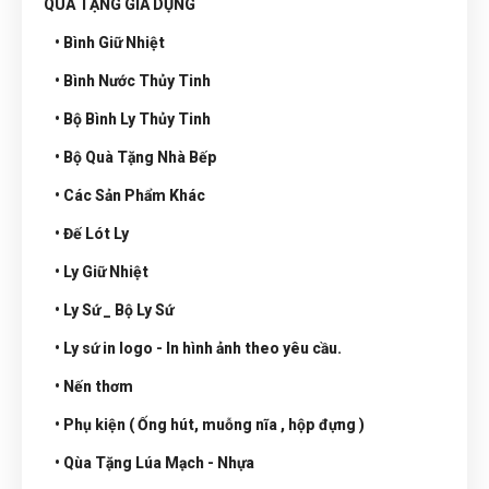
QUÀ TẶNG GIA DỤNG
• Bình Giữ Nhiệt
• Bình Nước Thủy Tinh
• Bộ Bình Ly Thủy Tinh
• Bộ Quà Tặng Nhà Bếp
• Các Sản Phẩm Khác
• Đế Lót Ly
• Ly Giữ Nhiệt
• Ly Sứ _ Bộ Ly Sứ
• Ly sứ in logo - In hình ảnh theo yêu cầu.
• Nến thơm
• Phụ kiện ( Ống hút, muỗng nĩa , hộp đựng )
• Qùa Tặng Lúa Mạch - Nhựa